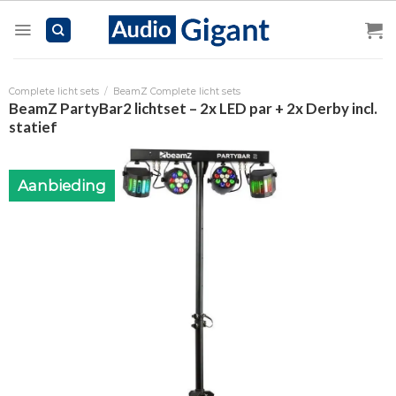
Skip
to
content
Complete licht sets
/
BeamZ Complete licht sets
BeamZ PartyBar2 lichtset – 2x LED par + 2x Derby incl.
statief
Aanbieding