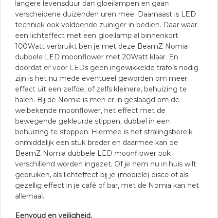
langere levensduur dan gloeilampen en gaan
verscheidene duizenden uren mee. Daarnaast is LED
techniek ook voldoende zuiniger in bedien. Daar waar
een lichteffect met een gloeilamp al binnenkort
100Watt verbruikt ben je met deze BeamZ Nomia
dubbele LED moonflower met 20Watt klaar. En
doordat er voor LEDs geen ingewikkelde trafo’s nodig
zijn is het nu mede eventueel geworden om meer
effect uit een zelfde, of zelfs kleinere, behuizing te
halen. Bij de Nomia is men er in geslaagd om de
welbekende moonflower, het effect met de
bewegende gekleurde stippen, dubbel in een
behuizing te stoppen. Hiermee is het stralingsbereik
onmiddelijk een stuk breder en daarmee kan de
BeamZ Nomia dubbele LED moonflower ook
verschillend worden ingezet. Of je hem nu in huis wilt
gebruiken, als lichteffect bij je (mobiele) disco of als
gezellig effect in je café of bar, met de Nomia kan het
allemaal.
Eenvoud en veiligheid.