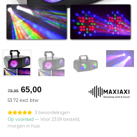
Oorspronkelijke
Huidige
65,00
79,95
prijs
prijs
53.72 excl. btw
was:
is:
€79,95.
€65,00.
3 beoordelingen
Op voorraad
— Voor 23:59 besteld,
morgen in huis