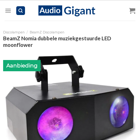
Skip
to
content
Discolampen
/
BeamZ Discolampen
BeamZ Nomia dubbele muziekgestuurde LED
moonflower
Aanbieding