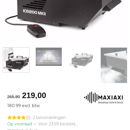
Oorspronkelijke
Huidige
219,00
265,90
prijs
prijs
180.99 excl. btw
was:
is:
€265,90.
€219,00.
2 beoordelingen
Op voorraad
— Voor 23:59 besteld,