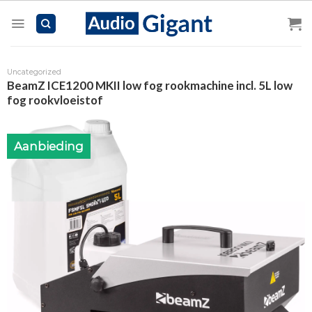
Skip
to
content
Uncategorized
BeamZ ICE1200 MKII low fog rookmachine incl. 5L low
fog rookvloeistof
Aanbieding