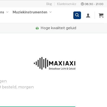
Blog
Klantenservice
08:30 - 21:00
ons
Muziekinstrumenten
Hoge kwaliteit geluid
kelijke
ige
ngen
00.
9 besteld, morgen