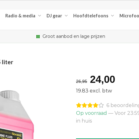
Radio & media
DJ gear
Hoofdtelefoons
Microfo
Groot aanbod en lage prijzen
liter
Oorspron
Huid
24,00
26,95
prijs
prijs
19.83 excl. btw
was:
is:
6 beoordeli
€26,95.
€24,
Op voorraad
— Voor 23:5
in huis