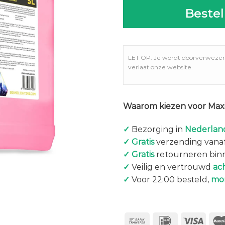
Bestel
LET OP: Je wordt doorverweze
verlaat onze website.
Waarom kiezen voor Maxi
✓
Bezorging in
Nederland
✓
Gratis
verzending vanaf
✓
Gratis
retourneren bin
✓
Veilig en vertrouwd
ac
✓
Voor 22:00 besteld,
mo