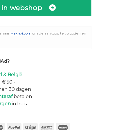
 in webshop
n naar
Maxiaxi.com
om de aankoop te voltooien en
Axi?
 & België
 € 50,-
nen 30 dagen
hteraf
betalen
rgen
in huis