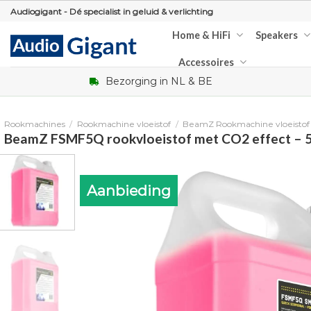
Skip
Audiogigant - Dé specialist in geluid & verlichting
to
Home & HiFi
Speakers
content
Accessoires
Bezorging in NL & BE
Rookmachines
/
Rookmachine vloeistof
/
BeamZ Rookmachine vloeistof
BeamZ FSMF5Q rookvloeistof met CO2 effect – 5 
Aanbieding