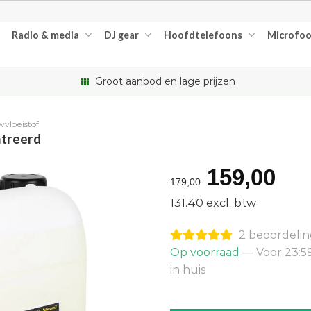
Radio & media
DJ gear
Hoofdtelefoons
Microfo
Groot aanbod en lage prijzen
vloeistof
ntreerd
Oorspron
Hu
159,00
179,00
prijs
pri
131.40 excl. btw
was:
is:
2 beoordeli
€179,00.
€15
Op voorraad
— Voor 23:5
in huis