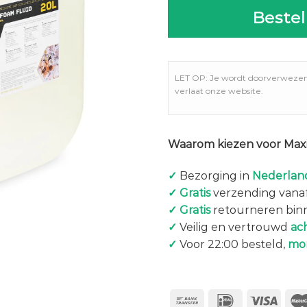
Bestel
LET OP: Je wordt doorverweze
verlaat onze website.
Waarom kiezen voor Maxi
✓
Bezorging in
Nederland
✓
Gratis
verzending vanaf
✓
Gratis
retourneren bin
✓
Veilig en vertrouwd
ac
✓
Voor 22:00 besteld,
mo