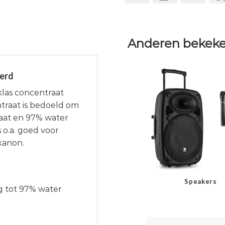
Anderen bekeke
eerd
klas concentraat
traat is bedoeld om
aat en 97% water
 o.a. goed voor
kanon.
Speakers
g tot 97% water