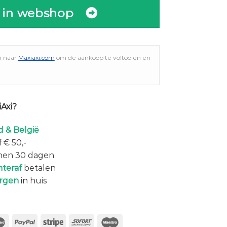
 in webshop
n naar
Maxiaxi.com
om de aankoop te voltooien en
Axi?
 & België
 € 50,-
nen 30 dagen
hteraf
betalen
rgen
in huis