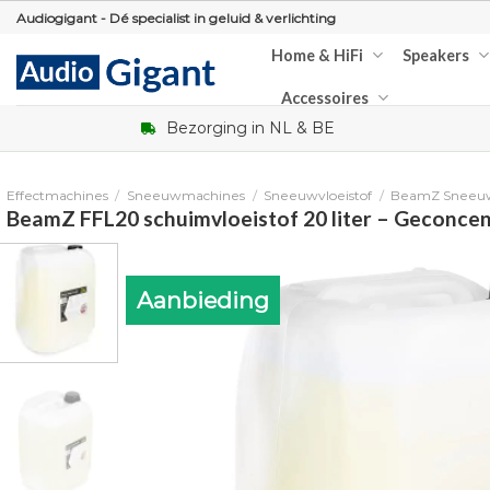
Skip
Audiogigant - Dé specialist in geluid & verlichting
to
Home & HiFi
Speakers
content
Accessoires
Bezorging in NL & BE
Effectmachines
/
Sneeuwmachines
/
Sneeuwvloeistof
/
BeamZ Sneeuw
BeamZ FFL20 schuimvloeistof 20 liter – Geconce
Aanbieding