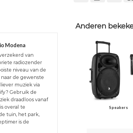
Anderen bekeke
izio Modena
 verzekerd van
riete radiozender
mooiste niveau van de
M naar de gewenste
 liever muziek via
ify? Gebruik de
ziek draadloos vanaf
s overal te
Speakers
e tuin, het park,
ptimer is de