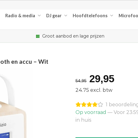
Radio & media
DJ gear
Hoofdtelefoons
Microfo
Groot aanbod en lage prijzen
oth en accu – Wit
Oorspron
Huid
29,95
54,95
prijs
prijs
24.75 excl. btw
was:
is:
1 beoordelin
€54,95.
€29,
Op voorraad
— Voor 23:5
in huis