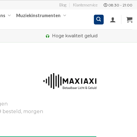
Blog
Klantenservice
08:30 - 21:00
ons
Muziekinstrumenten
Hoge kwaliteit geluid
kelijke
ige
gen
95.
9 besteld, morgen