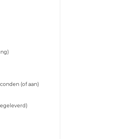
ang)
seconden (of aan)
eegeleverd)