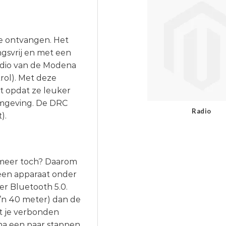
 te ontvangen. Het
ingsvrij en met een
radio van de Modena
rol). Met deze
t opdat ze leuker
 omgeving. De DRC
Radio
).
 meer toch? Daarom
een apparaat onder
er Bluetooth 5.0.
o’n 40 meter) dan de
t je verbonden
 na een paar stappen