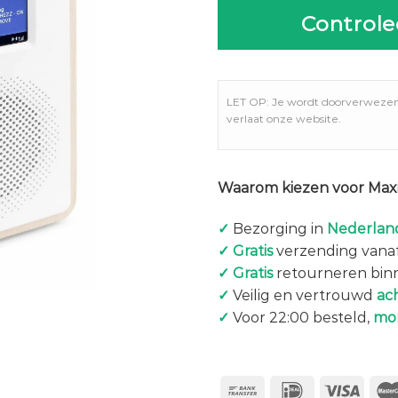
Controle
LET OP: Je wordt doorverweze
verlaat onze website.
Waarom kiezen voor Maxi
✓
Bezorging in
Nederland
✓
Gratis
verzending vanaf
✓
Gratis
retourneren bin
✓
Veilig en vertrouwd
ac
✓
Voor 22:00 besteld,
mo