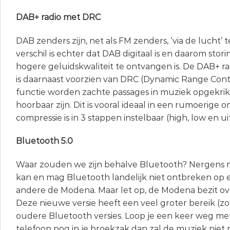
DAB+ radio met DRC
DAB zenders zijn, net als FM zenders, ‘via de lucht’
verschil is echter dat DAB digitaal is en daarom stor
hogere geluidskwaliteit te ontvangen is. De DAB+ 
is daarnaast voorzien van DRC (Dynamic Range Cont
functie worden zachte passages in muziek opgekrik
hoorbaar zijn. Dit is vooral ideaal in een rumoerige
compressie is in 3 stappen instelbaar (high, low en uit
Bluetooth 5.0
Waar zouden we zijn behalve Bluetooth? Nergens
kan en mag Bluetooth landelijk niet ontbreken op 
andere de Modena. Maar let op, de Modena bezit ov
Deze nieuwe versie heeft een veel groter bereik (z
oudere Bluetooth versies. Loop je een keer weg me
telefoon nog in je broekzak dan zal de muziek niet