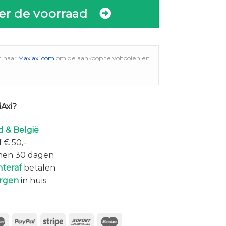
er de voorraad
n naar
Maxiaxi.com
om de aankoop te voltooien en
Axi?
 & België
 € 50,-
nen 30 dagen
hteraf
betalen
rgen
in huis