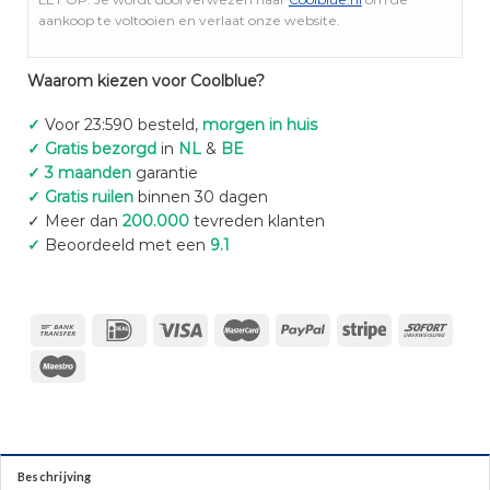
aankoop te voltooien en verlaat onze website.
Waarom kiezen voor Coolblue?
✓
Voor 23:590 besteld,
morgen in huis
✓ Gratis bezorgd
in
NL
&
BE
✓ 3 maanden
garantie
✓ Gratis ruilen
binnen 30 dagen
✓ Meer dan
200.000
tevreden klanten
✓
Beoordeeld met een
9.1
Beschrijving