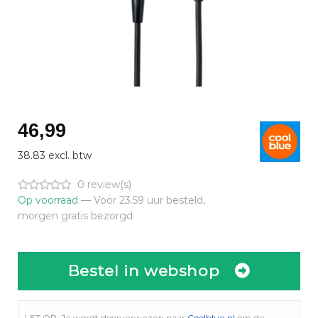
46,99
38.83 excl. btw
0 review(s)
Op voorraad
— Voor 23.59 uur besteld,
morgen gratis bezorgd
Bestel in webshop
LET OP: Je wordt doorverwezen naar
Coolblue.nl
om de