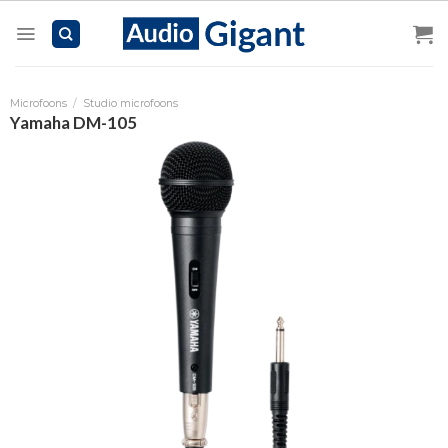
Skip
to
content
Microfoons
/
Studio microfoons
Yamaha DM-105