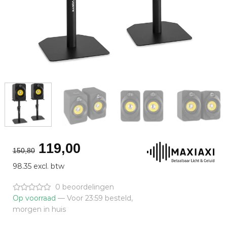
Oorspronkelijke
Huidige
119,00
150,80
prijs
prijs
98.35 excl. btw
was:
is:
€150,80.
€119,00.
0 beoordelingen
Op voorraad
— Voor 23:59 besteld,
morgen in huis