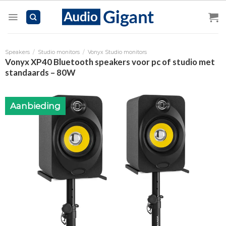
Skip
to
content
Speakers
/
Studio monitors
/
Vonyx Studio monitors
Vonyx XP40 Bluetooth speakers voor pc of studio met
standaards – 80W
Aanbieding