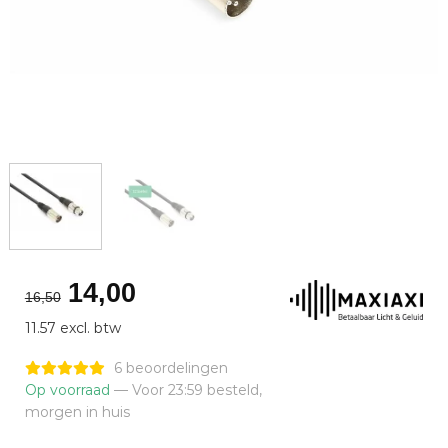
Oorspronkelijke
Huidige
14,00
16,50
prijs
prijs
11.57 excl. btw
was:
is:
€16,50.
€14,00.
6 beoordelingen
Op voorraad
— Voor 23:59 besteld,
morgen in huis