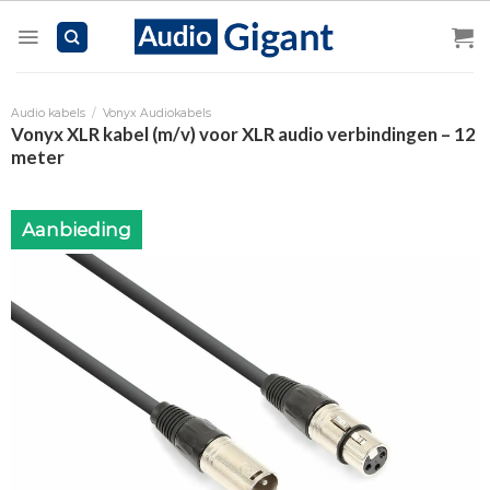
Skip
to
content
Audio kabels
/
Vonyx Audiokabels
Vonyx XLR kabel (m/v) voor XLR audio verbindingen – 12
meter
Aanbieding