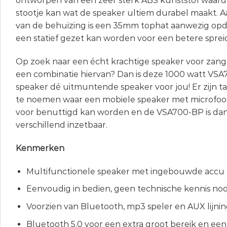
ontworpen van een zeer sterk ABS kunststof waardo
stootje kan wat de speaker ultiem durabel maakt. 
van de behuizing is een 35mm tophat aanwezig opd
een statief gezet kan worden voor een betere spreid
Op zoek naar een écht krachtige speaker voor zang,
een combinatie hiervan? Dan is deze 1000 watt VS
speaker dé uitmuntende speaker voor jou! Er zijn t
te noemen waar een mobiele speaker met microfoo
voor benuttigd kan worden en de VSA700-BP is dan
verschillend inzetbaar.
Kenmerken
Multifunctionele speaker met ingebouwde accu
Eenvoudig in bedien, geen technische kennis nod
Voorzien van Bluetooth, mp3 speler en AUX lijni
Bluetooth 5.0 voor een extra groot bereik en een