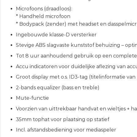
Microfoons (draadloos):
* Handheld microfoon
* Bodypack (zender) met headset en dasspelmic
Ingebouwde klasse-D versterker
Stevige ABS slagvaste kunststof behuizing – op
Tot 8 uur aanhoudend gebruik op een complete
Accu indicatoren voor duidelijke aflezing van acc
Groot display met o.s. ID3-tag (titelinformatie va
2-bands equalizer (bass en treble)
Mute-functie
Voorzien van uittrekbaar handvat en wieltjes + 
35mm tophat voor plaatsing op statief
Incl. afstandsbediening voor mediaspeler