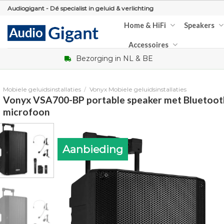
Skip
Audiogigant - Dé specialist in geluid & verlichting
to
Home & HiFi
Speakers
content
Accessoires
Bezorging in NL & BE
Mobiele geluidsinstallaties
/
Vonyx Mobiele geluidsinstallaties
Vonyx VSA700-BP portable speaker met Bluetoot
microfoon
Aanbieding