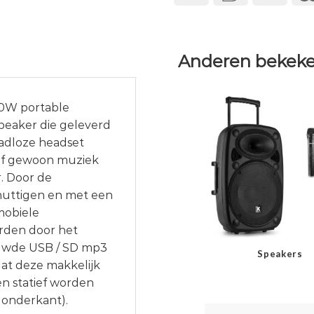
Anderen bekeke
00W portable
peaker die geleverd
aadloze headset
 of gewoon muziek
r. Door de
enuttigen en met een
mobiele
rden door het
ouwde USB / SD mp3
Speakers
dat deze makkelijk
en statief worden
 onderkant).