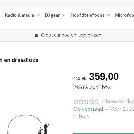
Radio & media
DJ gear
Hoofdtelefoons
Microfo
Groot aanbod en lage prijzen
h en draadloze
Oorspron
Hu
359,00
419,95
prijs
pri
296.69 excl. btw
was:
is:
0 beoordelin
€419,95.
€3
Op voorraad
— Voor 23:5
in huis