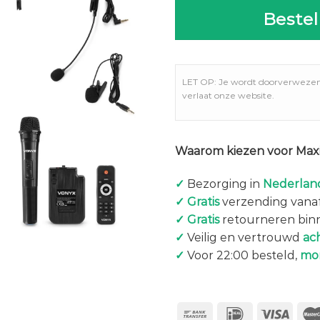
Bestel
LET OP: Je wordt doorverweze
verlaat onze website.
Waarom kiezen voor Maxi
✓
Bezorging in
Nederland
✓
Gratis
verzending vanaf
✓
Gratis
retourneren bin
✓
Veilig en vertrouwd
ac
✓
Voor 22:00 besteld,
mo