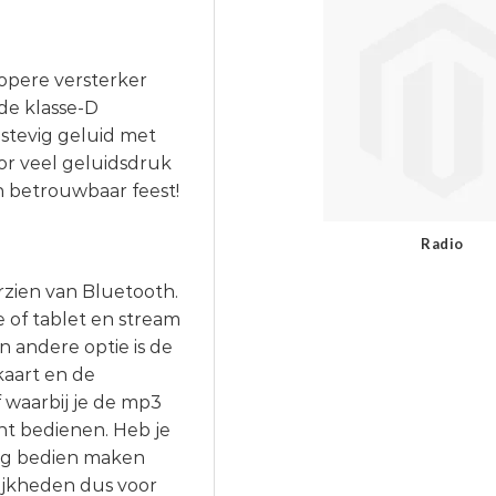
ropere versterker
de klasse-D
stevig geluid met
or veel geluidsdruk
n betrouwbaar feest!
Radio
rzien van Bluetooth.
 of tablet en stream
n andere optie is de
kaart en de
 waarbij je de mp3
t bedienen. Heb je
 nog bedien maken
ijkheden dus voor