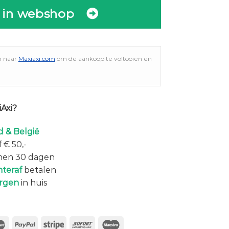
 in webshop
n naar
Maxiaxi.com
om de aankoop te voltooien en
Axi?
 & België
 € 50,-
nen 30 dagen
hteraf
betalen
rgen
in huis