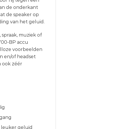
or hij tegen een
Aan de onderkant
at de speaker op
ing van het geluid.
 spraak, muziek of
A700-BP accu
alloze voorbeelden
n en/of headset
 ook zéér
ig
ngang
 leuker geluid