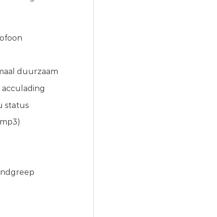
rofoon
timaal duurzaam
 acculading
u status
n mp3)
handgreep