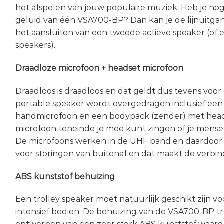
het afspelen van jouw populaire muziek. Heb je nog
geluid van één VSA700-BP? Dan kan je de lijnuitga
het aansluiten van een tweede actieve speaker (of 
speakers).
Draadloze microfoon + headset microfoon
Draadloos is draadloos en dat geldt dus tevens voor
portable speaker wordt overgedragen inclusief een
handmicrofoon en een bodypack (zender) met head
microfoon teneinde je mee kunt zingen of je mense
De microfoons werken in de UHF band en daardoor 
voor storingen van buitenaf en dat maakt de verbin
ABS kunststof behuizing
Een trolley speaker moet natuurlijk geschikt zijn v
intensief bedien. De behuizing van de VSA700-BP tro