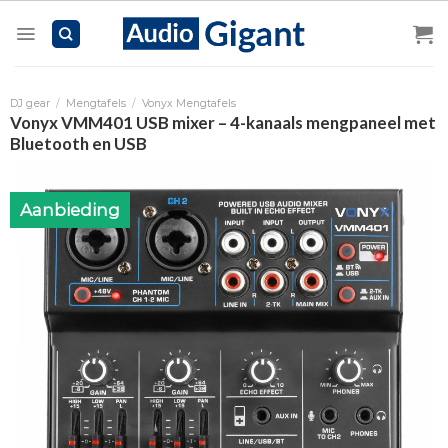
Skip
to
content
DJ gear
/
Mengtafels
/
Vonyx Mengtafels
Vonyx VMM401 USB mixer – 4-kanaals mengpaneel met
Bluetooth en USB
Aanbieding