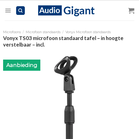
Skip
to
content
Microfoons
/
Microfoon standaards
/
Vonyx Microfoon standaards
Vonyx TS03 microfoon standaard tafel – in hoogte
verstelbaar – incl.
Aanbieding