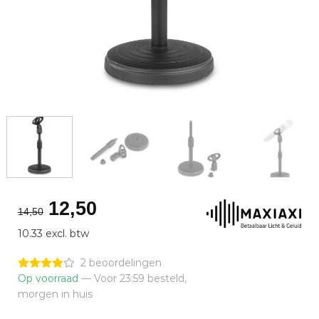
Oorspronkelijke
Huidige
12,50
14,50
prijs
prijs
10.33 excl. btw
was:
is:
€14,50.
€12,50.
2 beoordelingen
Op voorraad
— Voor 23:59 besteld,
morgen in huis