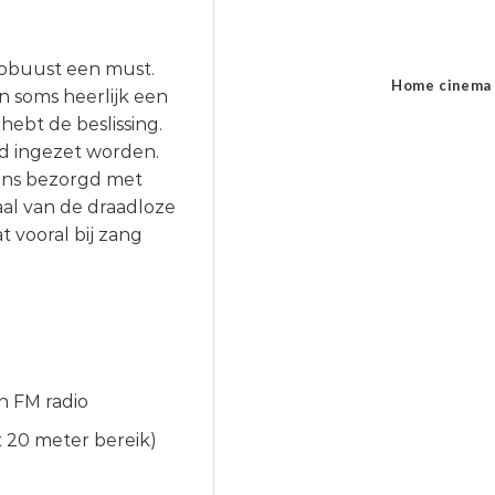
robuust een must.
Home cinema
n soms heerlijk een
ebt de beslissing.
jd ingezet worden.
ens bezorgd met
aal van de draadloze
 vooral bij zang
 FM radio
t 20 meter bereik)