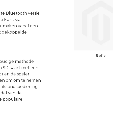
ste Bluetooth versie
Je kunt via
er maken vanaf een
et gekoppelde
Radio
voudige methode
n SD kaart met een
ot en de speler
schien om om te nemen
 afstandsbediening
ddel van de
e populaire