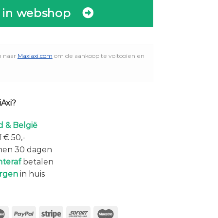
 in webshop
n naar
Maxiaxi.com
om de aankoop te voltooien en
Axi?
 & België
 € 50,-
nen 30 dagen
hteraf
betalen
rgen
in huis