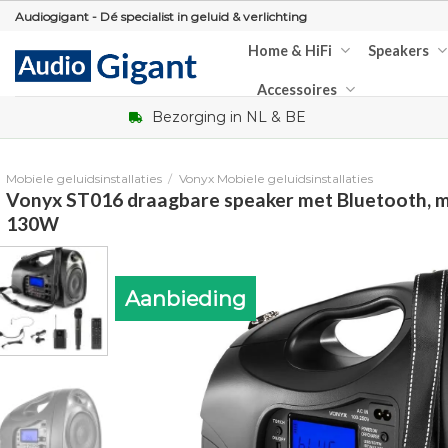
Skip
Audiogigant - Dé specialist in geluid & verlichting
to
Home & HiFi
Speakers
content
Accessoires
Bezorging in NL & BE
Mobiele geluidsinstallaties
/
Vonyx Mobiele geluidsinstallaties
Vonyx ST016 draagbare speaker met Bluetooth, 
130W
Aanbieding