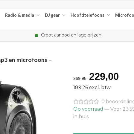
Radio & media
DJ gear
Hoofdtelefoons
Microfo
Groot aanbod en lage prijzen
mp3 en microfoons –
Oorspron
Hu
229,00
269,95
prijs
pri
189.26 excl. btw
was:
is:
0 beoordelin
€269,95.
€2
Op voorraad
— Voor 23:5
in huis