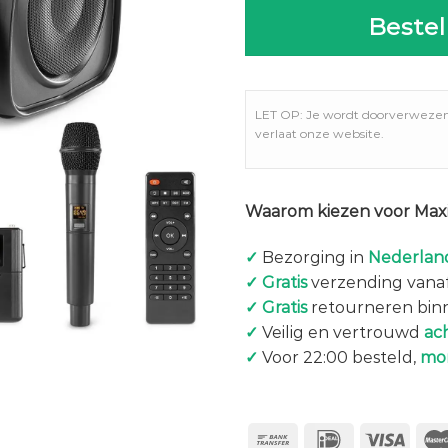
Bestel
LET OP: Je wordt doorverweze
verlaat onze website.
Waarom kiezen voor Maxi
✓
Bezorging in
Nederland
✓
Gratis
verzending vanaf
✓
Gratis
retourneren bin
✓
Veilig en vertrouwd
ac
✓
Voor 22:00 besteld,
mo