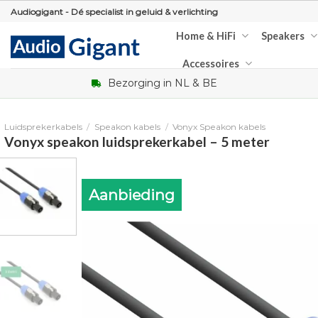
Skip
Audiogigant - Dé specialist in geluid & verlichting
to
Home & HiFi
Speakers
content
Accessoires
Bezorging in NL & BE
Luidsprekerkabels
/
Speakon kabels
/
Vonyx Speakon kabels
Vonyx speakon luidsprekerkabel – 5 meter
Aanbieding