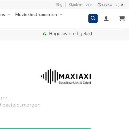
Blog
Klantenservice
08:30 - 21:00
ons
Muziekinstrumenten
Hoge kwaliteit geluid
kelijke
ige
ngen
00.
9 besteld, morgen