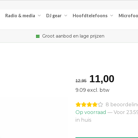
Radio & media
DJ gear
Hoofdtelefoons
Microfo
Groot aanbod en lage prijzen
Oorspron
Huid
11,00
12,95
prijs
prijs
9.09 excl. btw
was:
is:
8 beoordeli
€12,95.
€11,
Op voorraad
— Voor 23:5
in huis