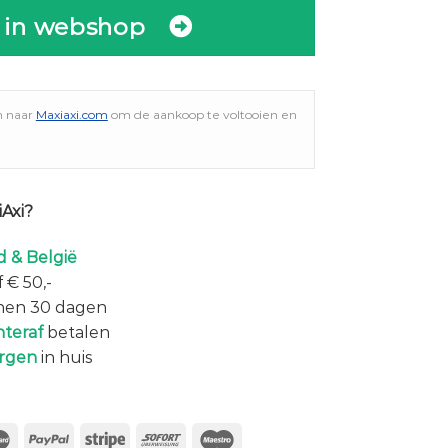
 in webshop
n naar
Maxiaxi.com
om de aankoop te voltooien en
Axi?
 & België
 € 50,-
nen 30 dagen
hteraf
betalen
rgen
in huis