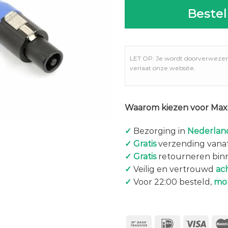
Bestel
LET OP: Je wordt doorverweze
verlaat onze website.
Waarom kiezen voor Maxi
✓
Bezorging in
Nederland
✓
Gratis
verzending vanaf
✓
Gratis
retourneren bin
✓
Veilig en vertrouwd
ac
✓
Voor 22:00 besteld,
mo