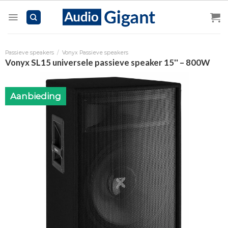
Skip
to
content
Passieve speakers
/
Vonyx Passieve speakers
Vonyx SL15 universele passieve speaker 15'' – 800W
Aanbieding