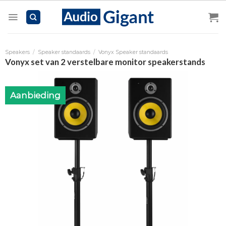
Skip
to
content
Speakers
/
Speaker standaards
/
Vonyx Speaker standaards
Vonyx set van 2 verstelbare monitor speakerstands
Aanbieding