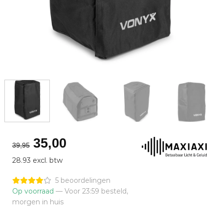
Oorspronkelijke
Huidige
35,00
39,95
prijs
prijs
28.93 excl. btw
was:
is:
€39,95.
€35,00.
5 beoordelingen
Op voorraad
— Voor 23:59 besteld,
morgen in huis