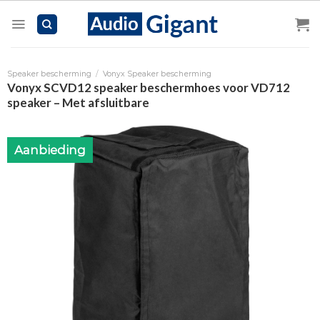
Skip
to
content
Speaker bescherming
/
Vonyx Speaker bescherming
Vonyx SCVD12 speaker beschermhoes voor VD712
speaker – Met afsluitbare
Aanbieding