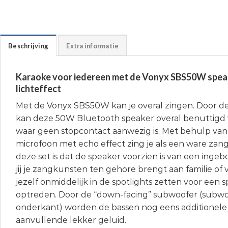
Beschrijving
Extra informatie
Karaoke voor iedereen met de Vonyx SBS50W spea
lichteffect
Met de Vonyx SBS50W kan je overal zingen. Door 
kan deze 50W Bluetooth speaker overal benuttigd
waar geen stopcontact aanwezig is. Met behulp va
microfoon met echo effect zing je als een ware zange
deze set is dat de speaker voorzien is van een ingeb
jij je zangkunsten ten gehore brengt aan familie of 
jezelf onmiddelijk in de spotlights zetten voor een 
optreden. Door de “down-facing” subwoofer (subwo
onderkant) worden de bassen nog eens additionele 
aanvullende lekker geluid.