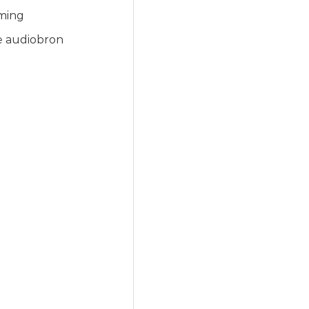
aming
e audiobron