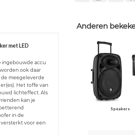
Anderen bekeke
ker met LED
de ingebouwde accu
 worden ook daar
n de meegeleverde
r(es). Het toffe van
ouwd lichteffect. Als
vrienden kan je
spetterend
Speakers
ofer in de
versterkt voor een