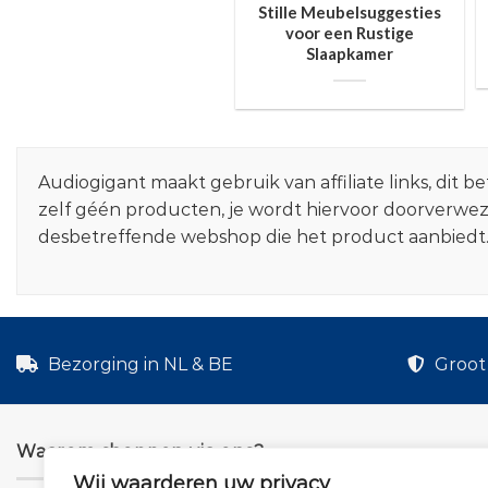
Stille Meubelsuggesties
voor een Rustige
Slaapkamer
Audiogigant maakt gebruik van affiliate links, dit
zelf géén producten, je wordt hiervoor doorverwe
desbetreffende webshop die het product aanbiedt
Bezorging in NL & BE
Groot 
Waarom shoppen via ons?
Wij waarderen uw privacy