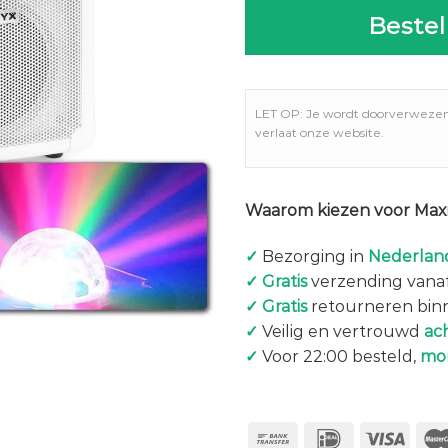
Bestel
LET OP: Je wordt doorverweze
verlaat onze website.
Waarom kiezen voor Maxi
✓
Bezorging in
Nederland
✓
Gratis
verzending vanaf
✓
Gratis
retourneren bin
✓
Veilig en vertrouwd
ac
✓
Voor 22:00 besteld,
mo