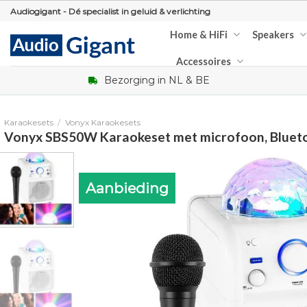
Skip
Audiogigant - Dé specialist in geluid & verlichting
to
Home & HiFi
Speakers
content
Accessoires
Bezorging in NL & BE
Karaokesets
/
Vonyx Karaokesets
Vonyx SBS50W Karaokeset met microfoon, Bluetoo
Aanbieding