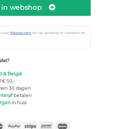
 in webshop
n naar
Maxiaxi.com
om de aankoop te voltooien en
Axi?
 & België
 € 50,-
nen 30 dagen
hteraf
betalen
rgen
in huis