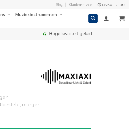
Blog
Klantenservice
08:30 - 21:00
ons
Muziekinstrumenten
Hoge kwaliteit geluid
kelijke
ige
ngen
00.
9 besteld, morgen