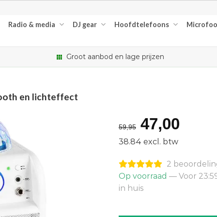
Radio & media
DJ gear
Hoofdtelefoons
Microfo
Groot aanbod en lage prijzen
th en lichteffect
Oorspron
Huid
47,00
59,95
prijs
prijs
38.84 excl. btw
was:
is:
2 beoordeli
€59,95.
€47,
Op voorraad
— Voor 23:5
in huis