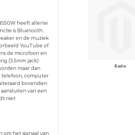
BS50W heeft allerlei
ctie is Bluetooth.
speaker en de muziek
voorbeeld YouTube of
ens de microfoon en
gang (3.5mm jack)
Radio
 worden maar dan
t, telefoon, computer
 uiteraard bovendien
 aansluiten van een
dt niet
n om het signaal van