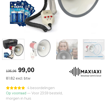
Oorspronkelijke
Huidige
99,00
135,06
prijs
prijs
81.82 excl. btw
was:
is:
€135,06.
€99,00.
4 beoordelingen
Op voorraad
— Voor 23:59 besteld,
morgen in huis