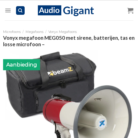
Skip
to
content
Microfoons
/
Megafoons
/
Vonyx Megafoons
Vonyx megafoon MEG050 met sirene, batterijen, tas en
losse microfoon –
Aanbieding