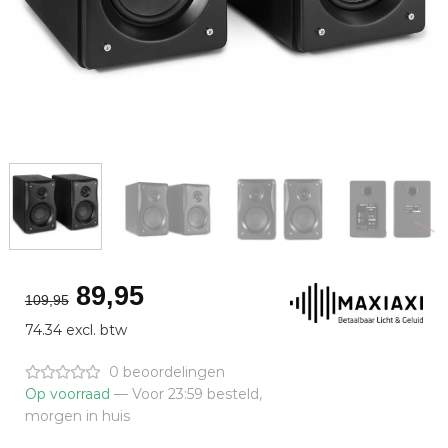
Oorspronkelijke
Huidige
89,95
109,95
prijs
prijs
74.34 excl. btw
was:
is:
€109,95.
€89,95.
0 beoordelingen
Op voorraad
— Voor 23:59 besteld,
morgen in huis