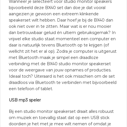
Wanneer je selecteert voor studio monitor speakers
bijvoorbeeld deze BX40 set dan doe je dat vooral
aangezien je gewoon een extreem klinkende
speakerset wilt hebben. Daar hoef je bij de BX40 dan
ook niet over in te zitten. Maar wat is er nou mooier
dan betrouwbaar geluid én ultiem gebruiksgemak? In
vrijwel elke studio staat momenteel een computer en
daar is natuurlijk tevens Bluetooth op te krijgen (of
wellicht zit het er al op). Zodra je computer is uitgerust
met Bluetooth maak je simpel een draadloze
verbinding met de BX40 studio monitor speakerset
voor de weergave van jouw opnames of producties.
Ideaal toch? Uiteraard is het ook misschien om de set
draadloos via Bluetooth te verbinden met bijvoorbeeld
een telefoon of tablet.
USB mp3 speler
Bij een studio monitor speakerset draait alles robuust
om muziek en toevallig staat dat op een USB stick
doordien je het met je mee wilt nemen of omdat je