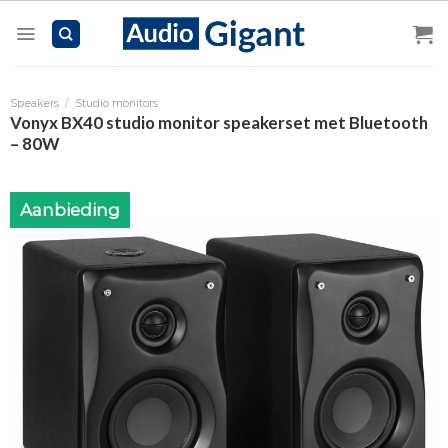
Skip
to
content
Speakers
/
Studio monitors
Vonyx BX40 studio monitor speakerset met Bluetooth
– 80W
Aanbieding