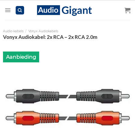
Skip
to
content
Audio kabels
/
Vonyx Audiokabels
Vonyx Audiokabel: 2x RCA – 2x RCA 2.0m
Aanbieding