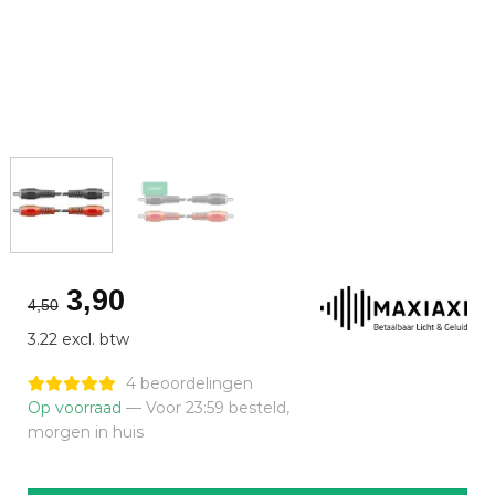
Oorspronkelijke
Huidige
3,90
4,50
prijs
prijs
3.22 excl. btw
was:
is:
€4,50.
€3,90.
4 beoordelingen
Op voorraad
— Voor 23:59 besteld,
morgen in huis