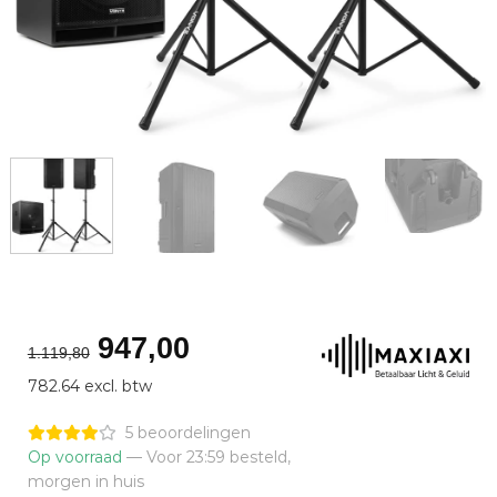
Oorspronkelijke
Huidige
947,00
1.119,80
prijs
prijs
782.64 excl. btw
was:
is:
€1.119,80.
€947,00.
5 beoordelingen
Op voorraad
— Voor 23:59 besteld,
morgen in huis