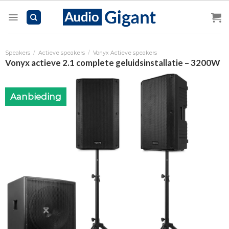
Skip
to
content
Speakers
/
Actieve speakers
/
Vonyx Actieve speakers
Vonyx actieve 2.1 complete geluidsinstallatie – 3200W
Aanbieding