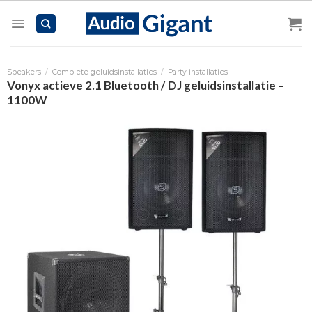
Skip
to
content
Speakers
/
Complete geluidsinstallaties
/
Party installaties
Vonyx actieve 2.1 Bluetooth / DJ geluidsinstallatie –
1100W