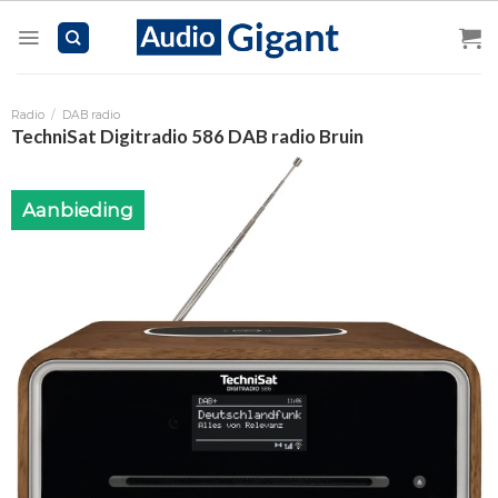
Skip
to
content
Radio
/
DAB radio
TechniSat Digitradio 586 DAB radio Bruin
Aanbieding