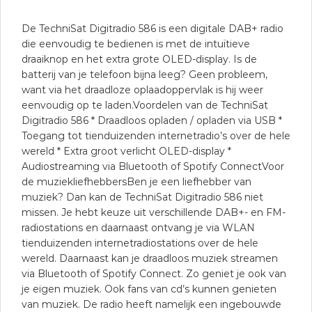
De TechniSat Digitradio 586 is een digitale DAB+ radio
die eenvoudig te bedienen is met de intuïtieve
draaiknop en het extra grote OLED-display. Is de
batterij van je telefoon bijna leeg? Geen probleem,
want via het draadloze oplaadoppervlak is hij weer
eenvoudig op te laden.Voordelen van de TechniSat
Digitradio 586 * Draadloos opladen / opladen via USB *
Toegang tot tienduizenden internetradio’s over de hele
wereld * Extra groot verlicht OLED-display *
Audiostreaming via Bluetooth of Spotify ConnectVoor
de muziekliefhebbersBen je een liefhebber van
muziek? Dan kan de TechniSat Digitradio 586 niet
missen. Je hebt keuze uit verschillende DAB+- en FM-
radiostations en daarnaast ontvang je via WLAN
tienduizenden internetradiostations over de hele
wereld. Daarnaast kan je draadloos muziek streamen
via Bluetooth of Spotify Connect. Zo geniet je ook van
je eigen muziek. Ook fans van cd’s kunnen genieten
van muziek. De radio heeft namelijk een ingebouwde