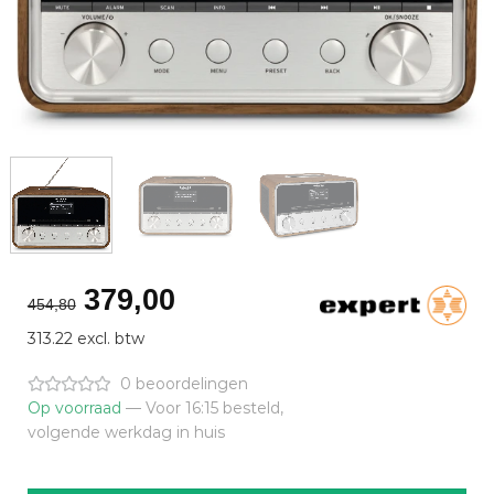
Oorspronkelijke
Huidige
379,00
454,80
prijs
prijs
313.22 excl. btw
was:
is:
€454,80.
€379,00.
0 beoordelingen
Op voorraad
— Voor 16:15 besteld,
volgende werkdag in huis