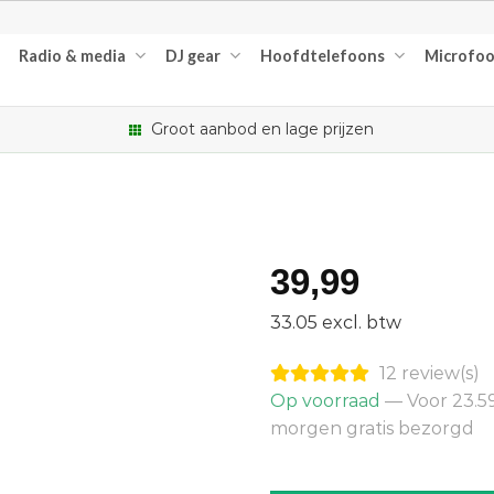
Radio & media
DJ gear
Hoofdtelefoons
Microfo
Groot aanbod en lage prijzen
39,99
33.05 excl. btw
12 review(s)
Op voorraad
— Voor 23.59
morgen gratis bezorgd