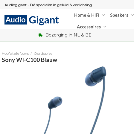
Skip
Audiogigant - Dé specialist in geluid & verlichting
to
Home & HiFi
Speakers
content
Accessoires
Bezorging in NL & BE
Hoofdtelefoons
/
Oordopjes
Sony WI-C100 Blauw