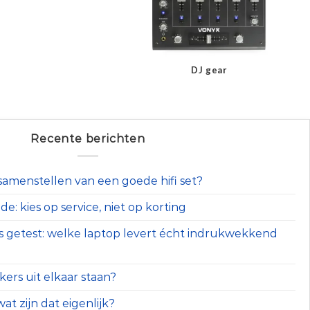
DJ gear
Recente berichten
t samenstellen van een goede hifi set?
e: kies op service, niet op korting
s getest: welke laptop levert écht indrukwekkend
ers uit elkaar staan?
at zijn dat eigenlijk?