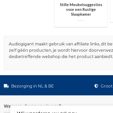
Stille Meubelsuggesties
voor een Rustige
Slaapkamer
Audiogigant maakt gebruik van affiliate links, dit
zelf géén producten, je wordt hiervoor doorverwe
desbetreffende webshop die het product aanbiedt
Bezorging in NL & BE
Groot 
Waarom shoppen via ons?