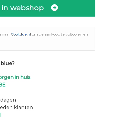
 in webshop
n naar
Coolblue.nl
om de aankoop te voltooien en
lblue?
rgen in huis
BE
 dagen
eden klanten
1