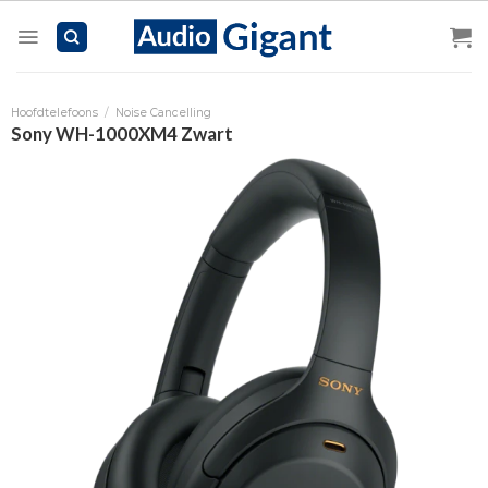
Skip
to
content
Hoofdtelefoons
/
Noise Cancelling
Sony WH-1000XM4 Zwart