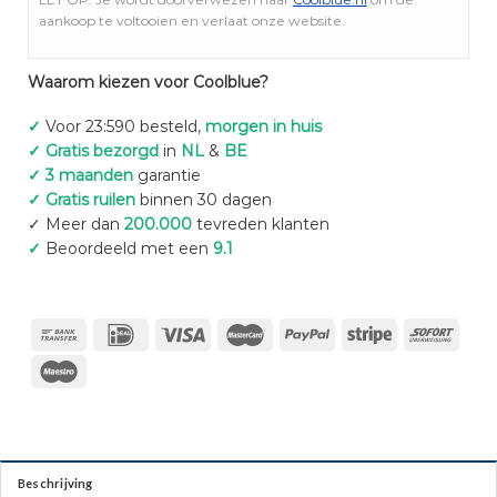
aankoop te voltooien en verlaat onze website.
Waarom kiezen voor Coolblue?
✓
Voor 23:590 besteld,
morgen in huis
✓ Gratis bezorgd
in
NL
&
BE
✓ 3 maanden
garantie
✓ Gratis ruilen
binnen 30 dagen
✓ Meer dan
200.000
tevreden klanten
✓
Beoordeeld met een
9.1
Beschrijving