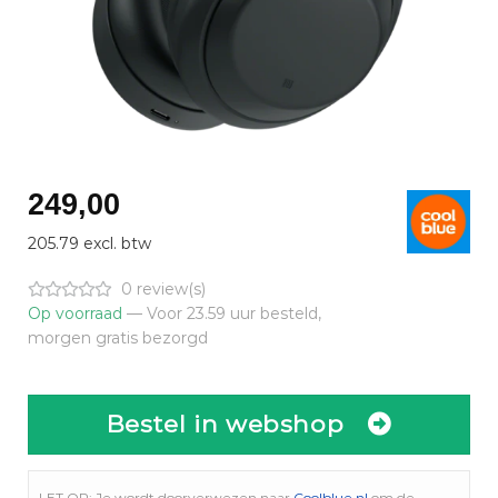
249,00
205.79 excl. btw
0 review(s)
Op voorraad
— Voor 23.59 uur besteld,
morgen gratis bezorgd
Bestel in webshop
LET OP: Je wordt doorverwezen naar
Coolblue.nl
om de