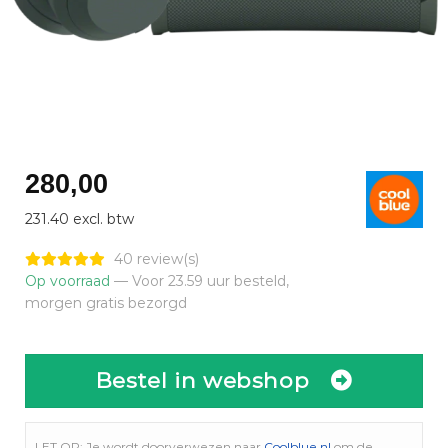
280,00
231.40 excl. btw
40 review(s)
Op voorraad
— Voor 23.59 uur besteld,
morgen gratis bezorgd
Bestel in webshop
LET OP: Je wordt doorverwezen naar
Coolblue.nl
om de