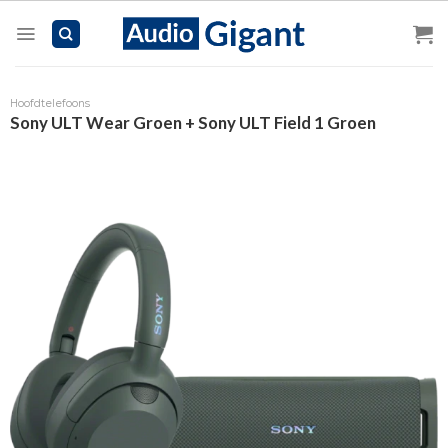
Skip
to
content
Hoofdtelefoons
Sony ULT Wear Groen + Sony ULT Field 1 Groen