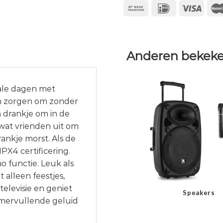
Anderen bekeke
ale dagen met
en zorgen om zonder
en drankje om in de
wat vrienden uit om
ankje morst. Als de
IPX4 certificering.
o functie. Leuk als
 alleen feestjes,
televisie en geniet
Speakers
amervullende geluid