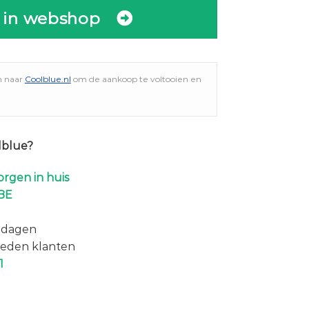
 in webshop
n naar
Coolblue.nl
om de aankoop te voltooien en
lblue?
rgen in huis
BE
 dagen
eden klanten
1