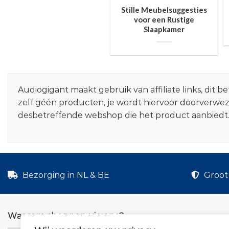
Stille Meubelsuggesties
voor een Rustige
Slaapkamer
Audiogigant maakt gebruik van affiliate links, dit
zelf géén producten, je wordt hiervoor doorverwe
desbetreffende webshop die het product aanbiedt
Bezorging in NL & BE
Groot 
Waarom shoppen via ons?