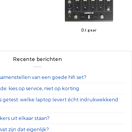
DJ gear
Recente berichten
t samenstellen van een goede hifi set?
e: kies op service, niet op korting
s getest: welke laptop levert écht indrukwekkend
ers uit elkaar staan?
at zijn dat eigenlijk?