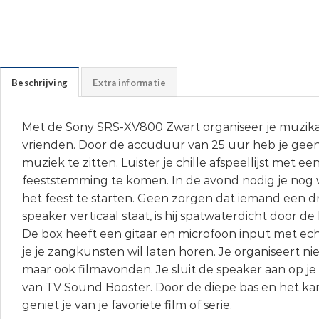
Beschrijving
Extra informatie
Met de Sony SRS-XV800 Zwart organiseer je muzik
vrienden. Door de accuduur van 25 uur heb je ge
muziek te zitten. Luister je chille afspeellijst met e
feeststemming te komen. In de avond nodig je nog 
het feest te starten. Geen zorgen dat iemand een dr
speaker verticaal staat, is hij spatwaterdicht door de 
De box heeft een gitaar en microfoon input met ech
je je zangkunsten wil laten horen. Je organiseert niet
maar ook filmavonden. Je sluit de speaker aan op je 
van TV Sound Booster. Door de diepe bas en het k
geniet je van je favoriete film of serie.