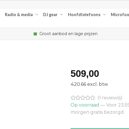
Radio & media
DJ gear
Hoofdtelefoons
Microfo
Groot aanbod en lage prijzen
509,00
420.66 excl. btw
0 review(s)
Op voorraad
— Voor 23.59
morgen gratis bezorgd