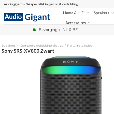
Skip
Audiogigant - Dé specialist in geluid & verlichting
to
Home & HiFi
Speakers
content
Accessoires
Bezorging in NL & BE
Speakers
/
Complete geluidsinstallaties
/
Party installaties
Sony SRS-XV800 Zwart