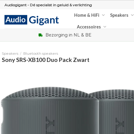
Skip
Audiogigant - Dé specialist in geluid & verlichting
to
Home & HiFi
Speakers
content
Accessoires
Bezorging in NL & BE
Speakers
/
Bluetooth speakers
Sony SRS-XB100 Duo Pack Zwart