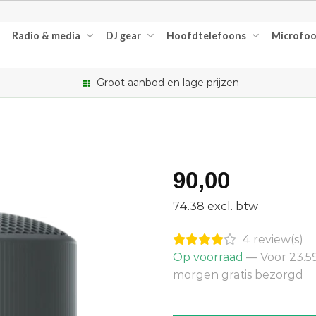
Radio & media
DJ gear
Hoofdtelefoons
Microfo
Groot aanbod en lage prijzen
90,00
74.38 excl. btw
4 review(s)
Op voorraad
— Voor 23.59
morgen gratis bezorgd