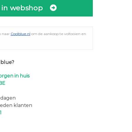
 in webshop
n naar
Coolblue.nl
om de aankoop te voltooien en
lblue?
rgen in huis
BE
 dagen
eden klanten
1