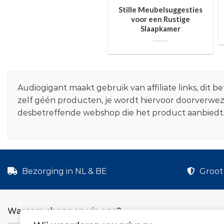
Stille Meubelsuggesties
voor een Rustige
Slaapkamer
Audiogigant maakt gebruik van affiliate links, dit
zelf géén producten, je wordt hiervoor doorverwe
desbetreffende webshop die het product aanbiedt
Bezorging in NL & BE
Groot 
Waarom shoppen via ons?