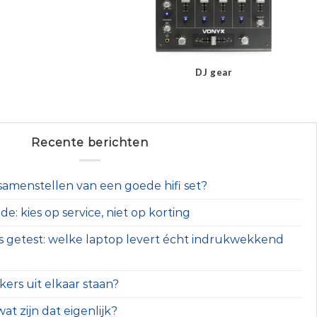
DJ gear
Recente berichten
t samenstellen van een goede hifi set?
e: kies op service, niet op korting
s getest: welke laptop levert écht indrukwekkend
ers uit elkaar staan?
at zijn dat eigenlijk?