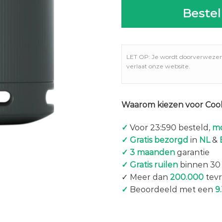
Bestel
LET OP: Je wordt doorverweze
verlaat onze website.
Waarom kiezen voor Coo
✓
Voor 23:590 besteld,
mo
✓ Gratis bezorgd
in
NL
&
✓ 3 maanden
garantie
✓ Gratis ruilen
binnen 30
✓ Meer dan
200.000
tevr
✓
Beoordeeld met een
9.