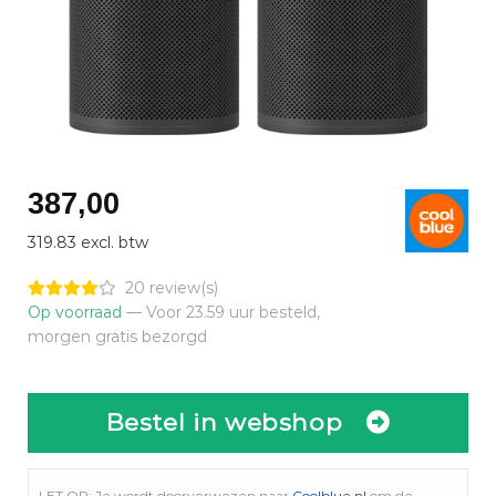
387,00
319.83 excl. btw
20 review(s)
Op voorraad
— Voor 23.59 uur besteld,
morgen gratis bezorgd
Bestel in webshop
LET OP: Je wordt doorverwezen naar
Coolblue.nl
om de