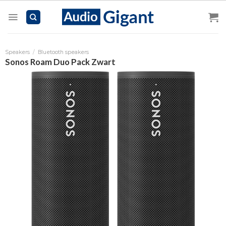
Skip
to
content
Speakers
/
Bluetooth speakers
Sonos Roam Duo Pack Zwart