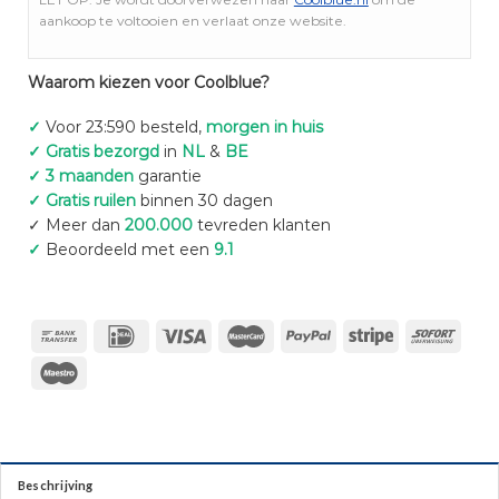
aankoop te voltooien en verlaat onze website.
Waarom kiezen voor Coolblue?
✓
Voor 23:590 besteld,
morgen in huis
✓ Gratis bezorgd
in
NL
&
BE
✓ 3 maanden
garantie
✓ Gratis ruilen
binnen 30 dagen
✓ Meer dan
200.000
tevreden klanten
✓
Beoordeeld met een
9.1
Beschrijving