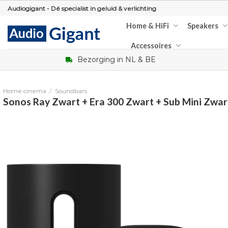
Skip
Audiogigant - Dé specialist in geluid & verlichting
to
Home & HiFi
Speakers
content
Accessoires
Bezorging in NL & BE
Home cinema
/
Soundbars
Sonos Ray Zwart + Era 300 Zwart + Sub Mini Zwar