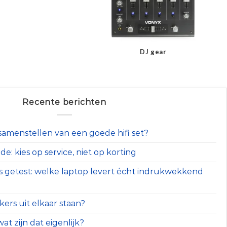
DJ gear
Recente berichten
t samenstellen van een goede hifi set?
e: kies op service, niet op korting
s getest: welke laptop levert écht indrukwekkend
ers uit elkaar staan?
at zijn dat eigenlijk?