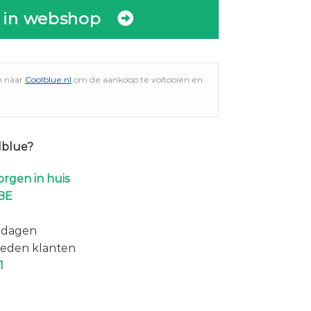
 in webshop
n naar
Coolblue.nl
om de aankoop te voltooien en
lblue?
rgen in huis
BE
 dagen
eden klanten
1