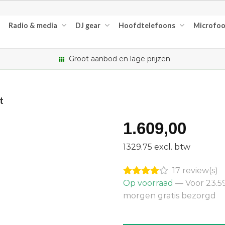
Radio & media
DJ gear
Hoofdtelefoons
Microfo
Groot aanbod en lage prijzen
t
1.609,00
1329.75 excl. btw
17 review(s)
Op voorraad
— Voor 23.59
morgen gratis bezorgd