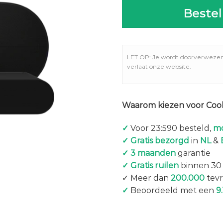
Bestel
LET OP: Je wordt doorverweze
verlaat onze website.
Waarom kiezen voor Coo
✓
Voor 23:590 besteld,
mo
✓ Gratis bezorgd
in
NL
&
✓ 3 maanden
garantie
✓ Gratis ruilen
binnen 30
✓ Meer dan
200.000
tevr
✓
Beoordeeld met een
9.