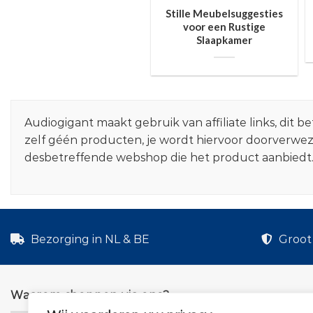
Stille Meubelsuggesties
voor een Rustige
Slaapkamer
Audiogigant maakt gebruik van affiliate links, dit
zelf géén producten, je wordt hiervoor doorverwe
desbetreffende webshop die het product aanbiedt
Bezorging in NL & BE
Groot 
Waarom shoppen via ons?