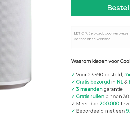
Bestel
LET OP: Je wordt doorverweze
verlaat onze website.
Waarom kiezen voor Coo
✓
Voor 23:590 besteld,
mo
✓ Gratis bezorgd
in
NL
&
✓ 3 maanden
garantie
✓ Gratis ruilen
binnen 30
✓ Meer dan
200.000
tevr
✓
Beoordeeld met een
9.