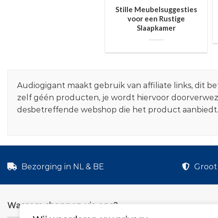
Stille Meubelsuggesties
voor een Rustige
Slaapkamer
Audiogigant maakt gebruik van affiliate links, dit
zelf géén producten, je wordt hiervoor doorverwe
desbetreffende webshop die het product aanbiedt
Bezorging in NL & BE
Groot 
Waarom shoppen via ons?