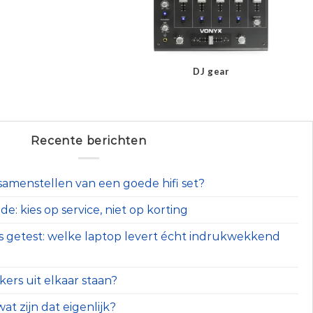
DJ gear
Recente berichten
t samenstellen van een goede hifi set?
e: kies op service, niet op korting
s getest: welke laptop levert écht indrukwekkend
ers uit elkaar staan?
at zijn dat eigenlijk?