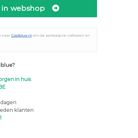
 in webshop
n naar
Coolblue.nl
om de aankoop te voltooien en
lblue?
rgen in huis
BE
 dagen
eden klanten
1