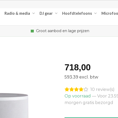
Radio & media
DJ gear
Hoofdtelefoons
Microfo
Groot aanbod en lage prijzen
718,00
593.39 excl. btw
10 review(s)
Op voorraad
— Voor 23.59
morgen gratis bezorgd