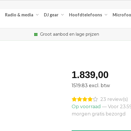
Radio & media
DJ gear
Hoofdtelefoons
Microfo
Groot aanbod en lage prijzen
1.839,00
1519.83 excl. btw
23 review(s)
Op voorraad
— Voor 23.59
morgen gratis bezorgd