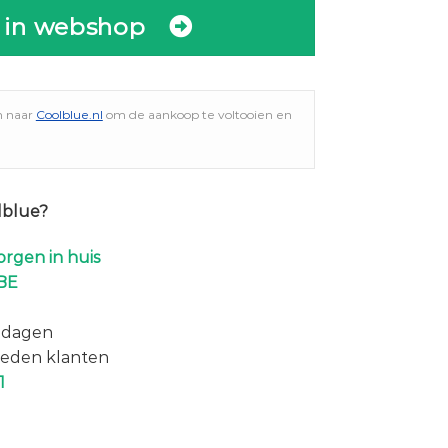
 in webshop
n naar
Coolblue.nl
om de aankoop te voltooien en
lblue?
rgen in huis
BE
 dagen
eden klanten
1