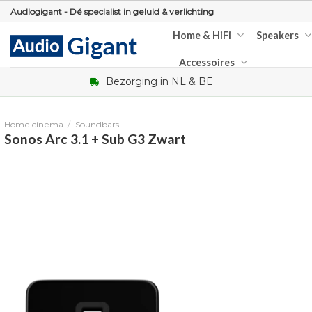
Skip
Audiogigant - Dé specialist in geluid & verlichting
to
Home & HiFi
Speakers
content
Accessoires
Bezorging in NL & BE
Home cinema
/
Soundbars
Sonos Arc 3.1 + Sub G3 Zwart