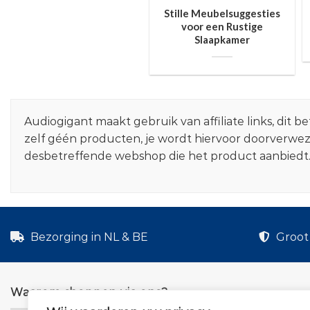
Stille Meubelsuggesties
voor een Rustige
Slaapkamer
Audiogigant maakt gebruik van affiliate links, dit
zelf géén producten, je wordt hiervoor doorverwe
desbetreffende webshop die het product aanbiedt
Bezorging in NL & BE
Groot 
Waarom shoppen via ons?