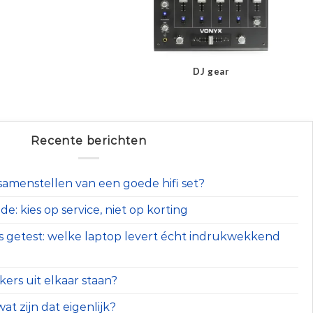
DJ gear
Recente berichten
t samenstellen van een goede hifi set?
e: kies op service, niet op korting
s getest: welke laptop levert écht indrukwekkend
ers uit elkaar staan?
at zijn dat eigenlijk?