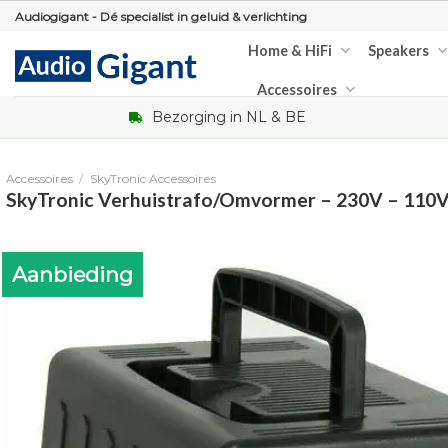
Skip
Audiogigant - Dé specialist in geluid & verlichting
to
Home & HiFi
Speakers
content
Accessoires
Bezorging in NL & BE
Accessoires
/
SkyTronic Accessoires
SkyTronic Verhuistrafo/Omvormer – 230V – 110V
Aanbieding