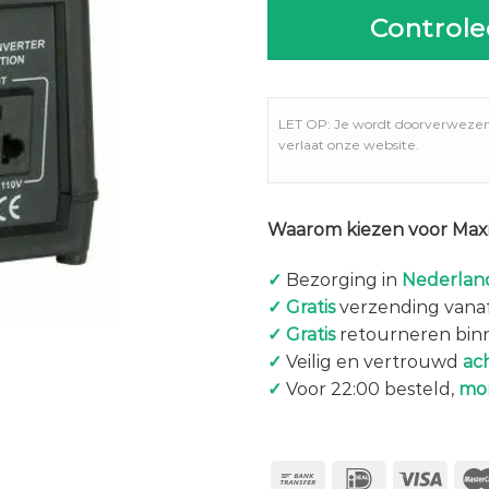
Controle
LET OP: Je wordt doorverweze
verlaat onze website.
Waarom kiezen voor Maxi
✓
Bezorging in
Nederland
✓
Gratis
verzending vanaf
✓
Gratis
retourneren bin
✓
Veilig en vertrouwd
ac
✓
Voor 22:00 besteld,
mo