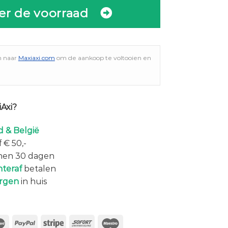
er de voorraad
n naar
Maxiaxi.com
om de aankoop te voltooien en
Axi?
 & België
 € 50,-
nen 30 dagen
hteraf
betalen
rgen
in huis