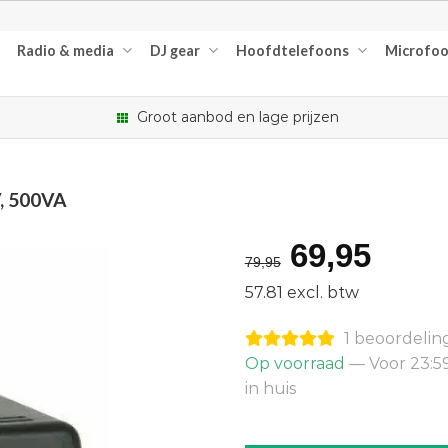
Radio & media
DJ gear
Hoofdtelefoons
Microfo
Groot aanbod en lage prijzen
, 500VA
Oorspron
Huid
69,95
79,95
prijs
prijs
57.81 excl. btw
was:
is:
1 beoordelin
€79,95.
€69,
Op voorraad
— Voor 23:5
in huis