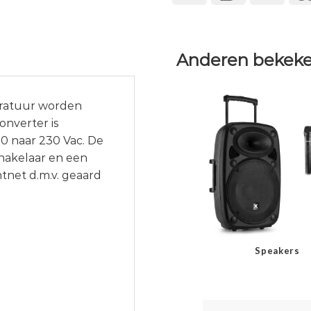
Anderen bekeke
aratuur worden
onverter is
10 naar 230 Vac. De
chakelaar en een
htnet d.m.v. geaard
Speakers