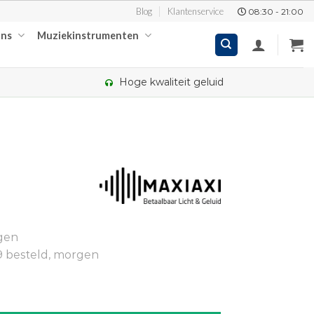
Blog
Klantenservice
08:30 - 21:00
ons
Muziekinstrumenten
Hoge kwaliteit geluid
kelijke
ige
gen
95.
9 besteld, morgen