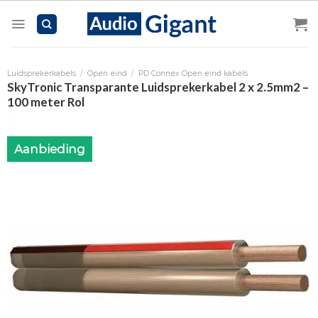
Skip
to
content
Luidsprekerkabels
/
Open eind
/
PD Connex Open eind kabels
SkyTronic Transparante Luidsprekerkabel 2 x 2.5mm2 –
100 meter Rol
Aanbieding