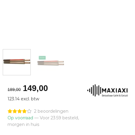
Oorspronkelijke
Huidige
149,00
189,00
prijs
prijs
123.14 excl. btw
was:
is:
€189,00.
€149,00.
2 beoordelingen
Op voorraad
— Voor 23:59 besteld,
morgen in huis