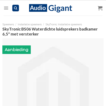
Skip
to
content
Speakers
/
Installatie speakers
/
SkyTronic Installatie speakers
SkyTronic BS06 Waterdichte luidsprekers badkamer
6,5″ met versterker
Aanbieding