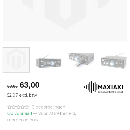
Oorspronkelijke
Huidige
63,00
83,85
prijs
prijs
52.07 excl. btw
was:
is:
€83,85.
€63,00.
0 beoordelingen
Op voorraad
— Voor 23:59 besteld,
morgen in huis