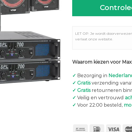
Controle
LET OP: Je wordt doorverweze
verlaat onze website.
Waarom kiezen voor Maxi
✓
Bezorging in
Nederland
✓
Gratis
verzending vanaf
✓
Gratis
retourneren bin
✓
Veilig en vertrouwd
ac
✓
Voor 22:00 besteld,
mo