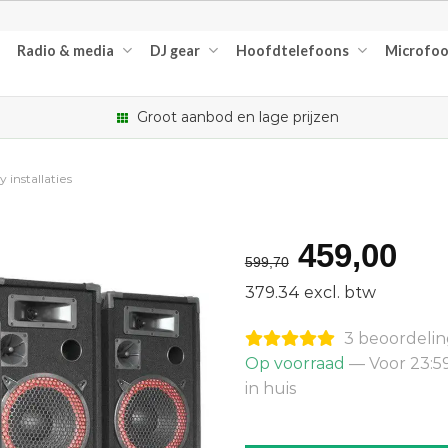
Radio & media
DJ gear
Hoofdtelefoons
Microfo
Groot aanbod en lage prijzen
 installaties
Oorspron
Hu
459,00
599,70
prijs
pri
379.34 excl. btw
was:
is:
3 beoordeli
€599,70.
€4
Op voorraad
— Voor 23:5
in huis