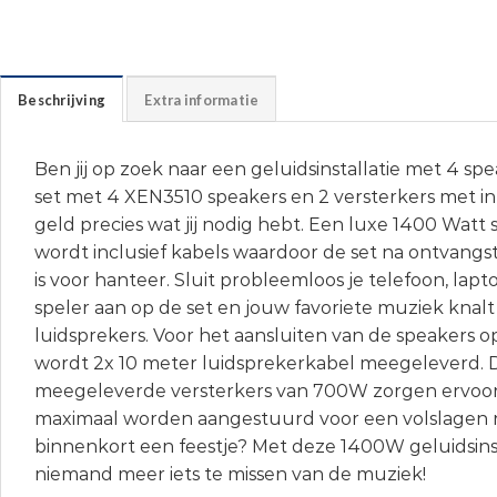
Beschrijving
Extra informatie
Ben jij op zoek naar een geluidsinstallatie met 4 sp
set met 4 XEN3510 speakers en 2 versterkers met i
geld precies wat jij nodig hebt. Een luxe 1400 Watt 
wordt inclusief kabels waardoor de set na ontvangst
is voor hanteer. Sluit probleemloos je telefoon, lap
speler aan op de set en jouw favoriete muziek knalt 
luidsprekers. Voor het aansluiten van de speakers o
wordt 2x 10 meter luidsprekerkabel meegeleverd. 
meegeleverde versterkers van 700W zorgen ervoor
maximaal worden aangestuurd voor een volslagen res
binnenkort een feestje? Met deze 1400W geluidsinst
niemand meer iets te missen van de muziek!