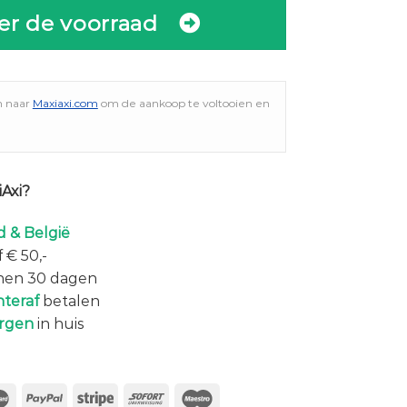
er de voorraad
n naar
Maxiaxi.com
om de aankoop te voltooien en
Axi?
 & België
 € 50,-
nen 30 dagen
hteraf
betalen
rgen
in huis