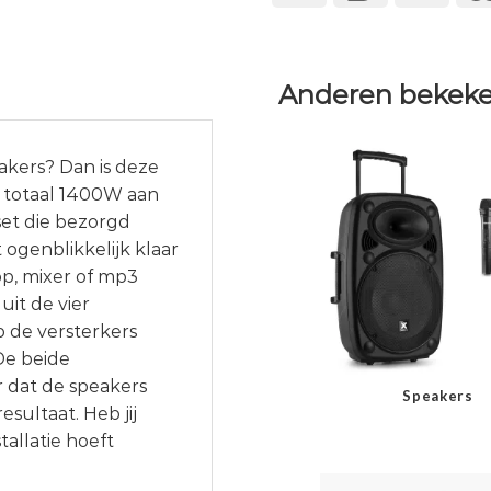
Anderen bekeke
eakers? Dan is deze
n totaal 1400W aan
set die bezorgd
 ogenblikkelijk klaar
top, mixer of mp3
uit de vier
p de versterkers
De beide
 dat de speakers
Speakers
ultaat. Heb jij
allatie hoeft