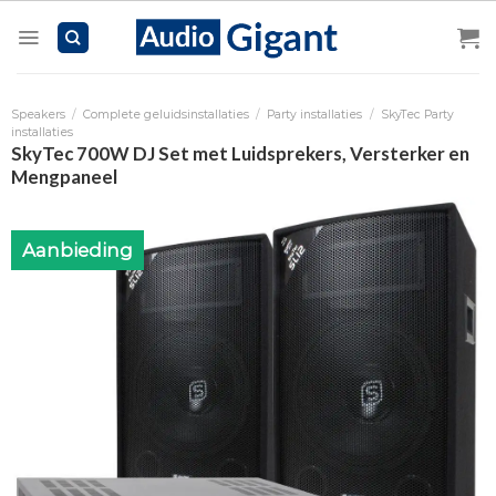
Skip
to
content
Speakers
/
Complete geluidsinstallaties
/
Party installaties
/
SkyTec Party
installaties
SkyTec 700W DJ Set met Luidsprekers, Versterker en
Mengpaneel
Aanbieding