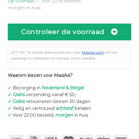
Op voorraad
— Voor 23:59 besteld,
morgen in huis
Controleer de voorraad
LET OP: Je wordt doorverwezen naar
Maxiaxi.com
om de
aankoop te voltooien en verlaat onze website.
Waarom kiezen voor MaxiAxi?
✓
Bezorging in
Nederland & België
✓
Gratis
verzending vanaf € 50,-
✓
Gratis
retourneren binnen 30 dagen
✓
Veilig en vertrouwd
achteraf
betalen
✓
Voor 22:00 besteld,
morgen
in huis