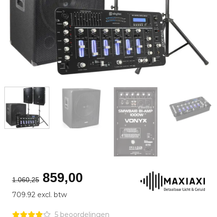
Oorspronkelijke
Huidige
859,00
1.060,25
prijs
prijs
709.92 excl. btw
was:
is:
€1.060,25.
€859,00.
5 beoordelingen