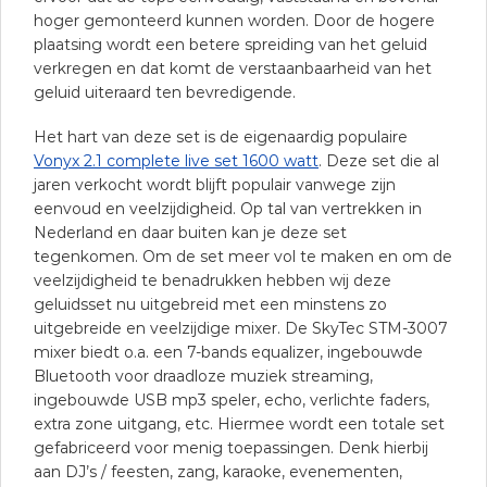
hoger gemonteerd kunnen worden. Door de hogere
plaatsing wordt een betere spreiding van het geluid
verkregen en dat komt de verstaanbaarheid van het
geluid uiteraard ten bevredigende.
Het hart van deze set is de eigenaardig populaire
Vonyx 2.1 complete live set 1600 watt
. Deze set die al
jaren verkocht wordt blijft populair vanwege zijn
eenvoud en veelzijdigheid. Op tal van vertrekken in
Nederland en daar buiten kan je deze set
tegenkomen. Om de set meer vol te maken en om de
veelzijdigheid te benadrukken hebben wij deze
geluidsset nu uitgebreid met een minstens zo
uitgebreide en veelzijdige mixer. De SkyTec STM-3007
mixer biedt o.a. een 7-bands equalizer, ingebouwde
Bluetooth voor draadloze muziek streaming,
ingebouwde USB mp3 speler, echo, verlichte faders,
extra zone uitgang, etc. Hiermee wordt een totale set
gefabriceerd voor menig toepassingen. Denk hierbij
aan DJ’s / feesten, zang, karaoke, evenementen,