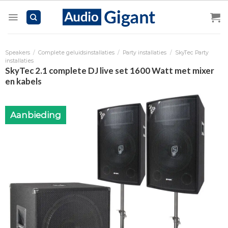
Skip
to
content
Speakers
/
Complete geluidsinstallaties
/
Party installaties
/
SkyTec Party
installaties
SkyTec 2.1 complete DJ live set 1600 Watt met mixer
en kabels
Aanbieding