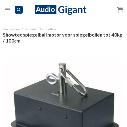
Skip
to
content
Discoballen
/
Showtec Discoballen
Showtec spiegelbal lmotor voor spiegelbollen tot 40kg
/ 100cm