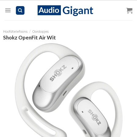
Skip
to
content
Hoofdtelefoons
/
Oordopjes
Shokz OpenFit Air Wit