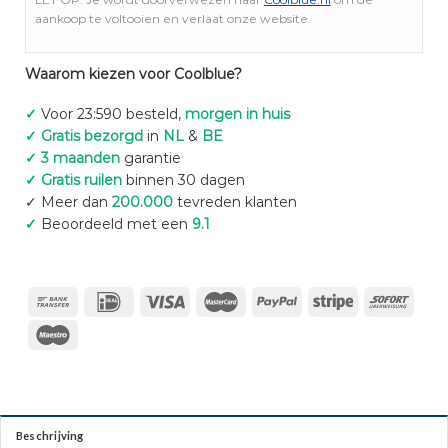
aankoop te voltooien en verlaat onze website.
Waarom kiezen voor Coolblue?
✓
Voor 23:590 besteld,
morgen in huis
✓ Gratis bezorgd
in
NL
&
BE
✓ 3 maanden
garantie
✓ Gratis ruilen
binnen 30 dagen
✓ Meer dan
200.000
tevreden klanten
✓
Beoordeeld met een
9.1
Beschrijving