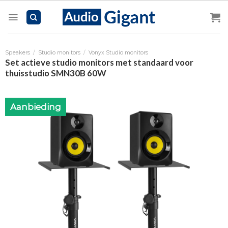
Skip
to
content
Speakers
/
Studio monitors
/
Vonyx Studio monitors
Set actieve studio monitors met standaard voor
thuisstudio SMN30B 60W
Aanbieding