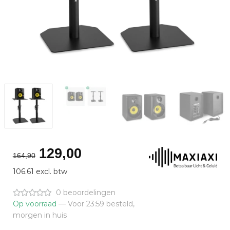
Oorspronkelijke
Huidige
129,00
164,90
prijs
prijs
106.61 excl. btw
was:
is:
€164,90.
€129,00.
0 beoordelingen
Op voorraad
— Voor 23:59 besteld,
morgen in huis