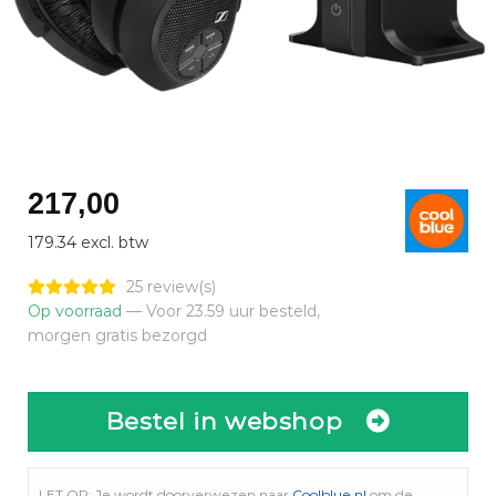
217,00
179.34 excl. btw
25 review(s)
Op voorraad
— Voor 23.59 uur besteld,
morgen gratis bezorgd
Bestel in webshop
LET OP: Je wordt doorverwezen naar
Coolblue.nl
om de