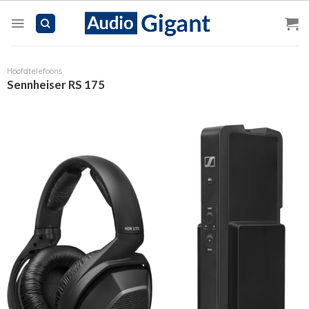
Skip
to
content
Hoofdtelefoons
Sennheiser RS 175