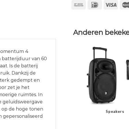
Anderen bekeke
 Momentum 4
 batterijduur van 60
t. Is de batterij
uik. Dankzij de
 sterk gedempt en
or zet je het
moerige ruimtes. In
de geluidsweergave
nt op de hoge tonen
Speakers
en gepersonaliseerd