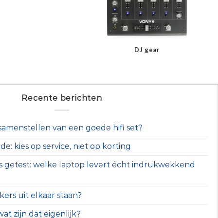
DJ gear
Recente berichten
t samenstellen van een goede hifi set?
e: kies op service, niet op korting
s getest: welke laptop levert écht indrukwekkend
ers uit elkaar staan?
at zijn dat eigenlijk?