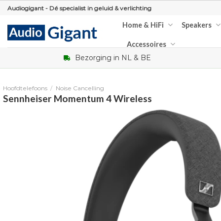
Skip
Audiogigant - Dé specialist in geluid & verlichting
to
Home & HiFi
Speakers
content
Accessoires
Bezorging in NL & BE
Hoofdtelefoons
/
Noise Cancelling
Sennheiser Momentum 4 Wireless