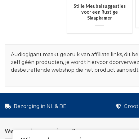
Stille Meubelsuggesties
voor een Rustige
Slaapkamer
Audiogigant maakt gebruik van affiliate links, dit
zelf géén producten, je wordt hiervoor doorverwe
desbetreffende webshop die het product aanbiedt
Bezorging in NL & BE
Groot 
Waarom shoppen via ons?