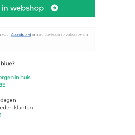
 in webshop
n naar
Coolblue.nl
om de aankoop te voltooien en
lblue?
rgen in huis
BE
 dagen
eden klanten
1