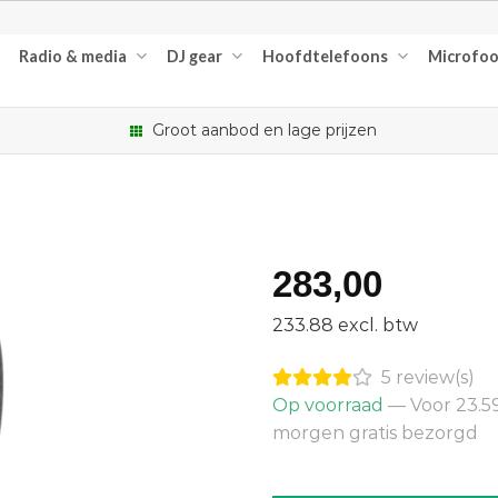
Radio & media
DJ gear
Hoofdtelefoons
Microfo
Groot aanbod en lage prijzen
283,00
233.88 excl. btw
5 review(s)
Op voorraad
— Voor 23.59
morgen gratis bezorgd