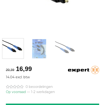
Oorspronkelijke
Huidige
16,99
20,39
prijs
prijs
14.04 excl. btw
was:
is:
€20,39.
€16,99.
0 beoordelingen
Op voorraad
— 1-2 werkdagen