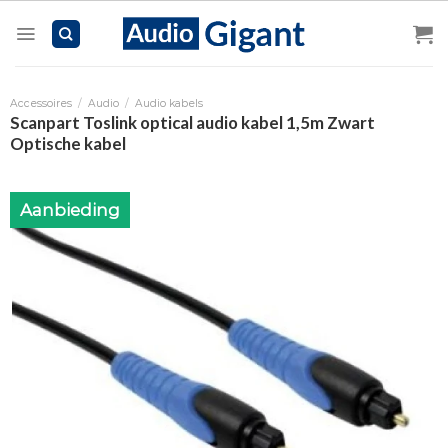
Skip
to
content
Accessoires
/
Audio
/
Audio kabels
Scanpart Toslink optical audio kabel 1,5m Zwart
Optische kabel
Aanbieding