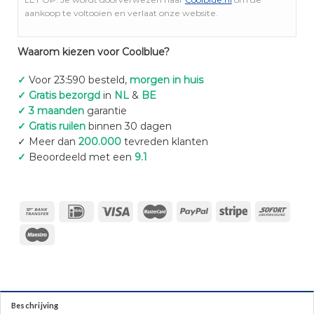
aankoop te voltooien en verlaat onze website.
Waarom kiezen voor Coolblue?
✓
Voor 23:590 besteld,
morgen in huis
✓ Gratis bezorgd
in
NL
&
BE
✓ 3 maanden
garantie
✓ Gratis ruilen
binnen 30 dagen
✓ Meer dan
200.000
tevreden klanten
✓
Beoordeeld met een
9.1
Beschrijving