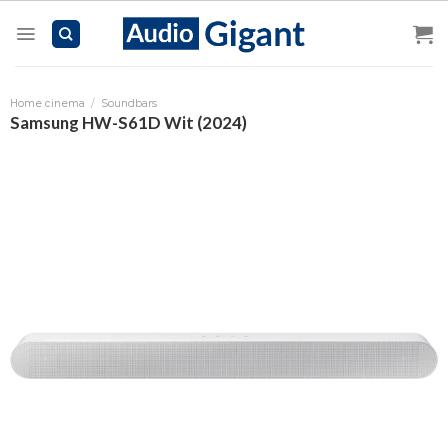
Skip
to
content
Home cinema
/
Soundbars
Samsung HW-S61D Wit (2024)