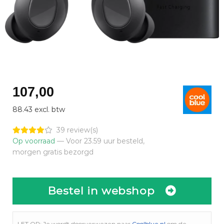
107,00
88.43 excl. btw
39 review(s)
Op voorraad
— Voor 23.59 uur besteld,
morgen gratis bezorgd
Bestel in webshop
LET OP: Je wordt doorverwezen naar
Coolblue.nl
om de