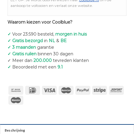
aankoop te voltooien en verlaat onze website.
Waarom kiezen voor Coolblue?
✓
Voor 23:590 besteld,
morgen in huis
✓ Gratis bezorgd
in
NL
&
BE
✓ 3 maanden
garantie
✓ Gratis ruilen
binnen 30 dagen
✓ Meer dan
200.000
tevreden klanten
✓
Beoordeeld met een
9.1
Beschrijving