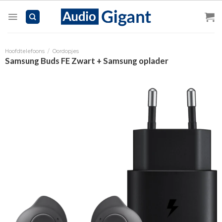
Skip
to
content
Hoofdtelefoons
/
Oordopjes
Samsung Buds FE Zwart + Samsung oplader