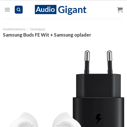
Skip
to
content
Hoofdtelefoons
/
Oordopjes
Samsung Buds FE Wit + Samsung oplader