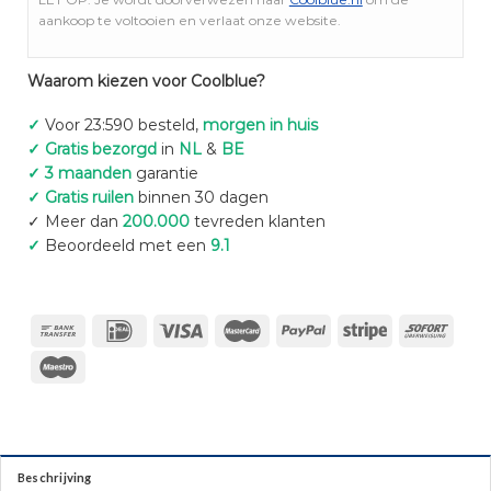
aankoop te voltooien en verlaat onze website.
Waarom kiezen voor Coolblue?
✓
Voor 23:590 besteld,
morgen in huis
✓ Gratis bezorgd
in
NL
&
BE
✓ 3 maanden
garantie
✓ Gratis ruilen
binnen 30 dagen
✓ Meer dan
200.000
tevreden klanten
✓
Beoordeeld met een
9.1
Beschrijving