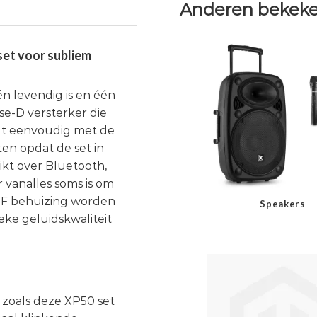
Anderen bekeke
set voor subliem
n levendig is en één
se-D versterker die
rdt eenvoudig met de
en opdat de set in
ikt over Bluetooth,
 vanalles soms is om
MDF behuizing worden
Speakers
ke geluidskwaliteit
 zoals deze XP50 set