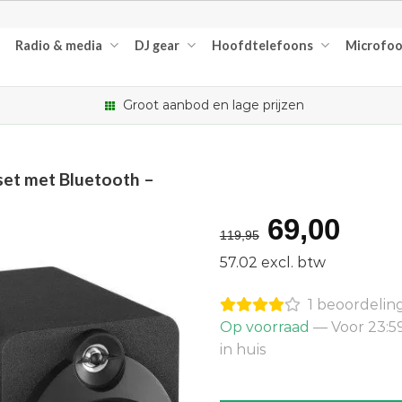
Radio & media
DJ gear
Hoofdtelefoons
Microfo
Groot aanbod en lage prijzen
set met Bluetooth –
Oorspron
Hui
69,00
119,95
prijs
prijs
57.02 excl. btw
was:
is:
1 beoordelin
€119,95.
€69
Op voorraad
— Voor 23:5
in huis