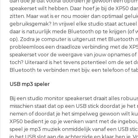
dan doe je dat vooral doordien je gewoon een opti
speakerset wilt hebben. Daar hoef je bij de XP50 dan
zitten. Maar wat is er nou mooier dan optimaal gelu
gebruiksgemak? In vrijwel elke studio staat actue
daar is natuurlijk mede Bluetooth op te krijgen (of we
op). Zodra je computer is uitgerust met Bluetooth 
probleemloos een draadloze verbinding met de XP5
speakerset voor de weergave van jouw opnames of p
toch? Uiteraard is het tevens potentieel om de set d
Bluetooth te verbinden met bijv. een telefoon of tab
USB mp3 speler
Bij een studio monitor speakerset draait alles robu
misschien staat dat op een USB stick doordat je het 
nemen of doordat je het simpelweg gewoon wilt ku
XP50 bedient je op je wenken want met de ingebo
speel je mp3 muziek onmiddelijk vanaf een USB stick
in het USB slot aan de achterzijde en klaar ben je. 