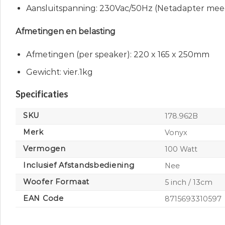
Aansluitspanning: 230Vac/50Hz (Netadapter mee
Afmetingen en belasting
Afmetingen (per speaker): 220 x 165 x 250mm
Gewicht: vier.1kg
Specificaties
SKU
178.962B
Merk
Vonyx
Vermogen
100 Watt
Inclusief Afstandsbediening
Nee
Woofer Formaat
5 inch / 13cm
EAN Code
8715693310597