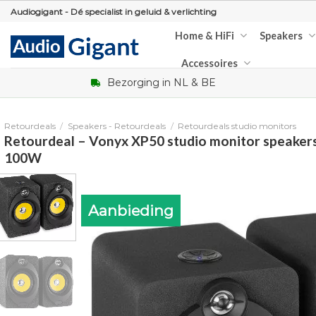
Skip
Audiogigant - Dé specialist in geluid & verlichting
to
Home & HiFi
Speakers
content
Accessoires
Bezorging in NL & BE
Retourdeals
/
Speakers - Retourdeals
/
Retourdeals studio monitors
Retourdeal – Vonyx XP50 studio monitor speaker
100W
Aanbieding