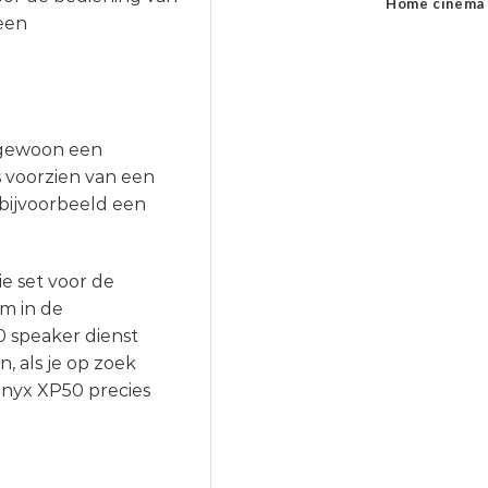
Home cinema
een
r gewoon een
s voorzien van een
bijvoorbeeld een
e set voor de
m in de
 speaker dienst
n, als je op zoek
onyx XP50 precies