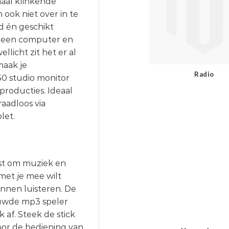
maal klinkende
 ook niet over in te
id én geschikt
el een computer en
llicht zit het er al
maak je
Radio
0 studio monitor
roducties. Ideaal
raadloos via
let.
ust om muziek en
met je mee wilt
nnen luisteren. De
uwde mp3 speler
 af. Steek de stick
Voor de bediening van