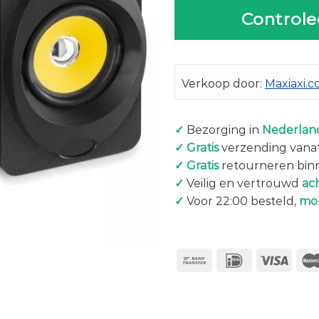
Controle
Verkoop door:
Maxiaxi.
✓
Bezorging in
Nederland
✓
Gratis
verzending vanaf
✓
Gratis
retourneren bin
✓
Veilig en vertrouwd
ac
✓
Voor 22:00 besteld,
mo