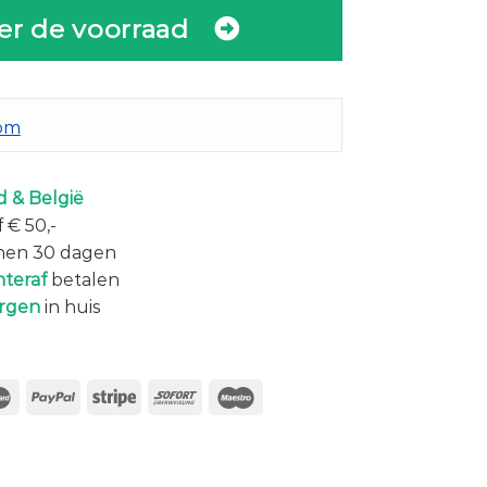
er de voorraad
com
 & België
 € 50,-
nen 30 dagen
hteraf
betalen
rgen
in huis