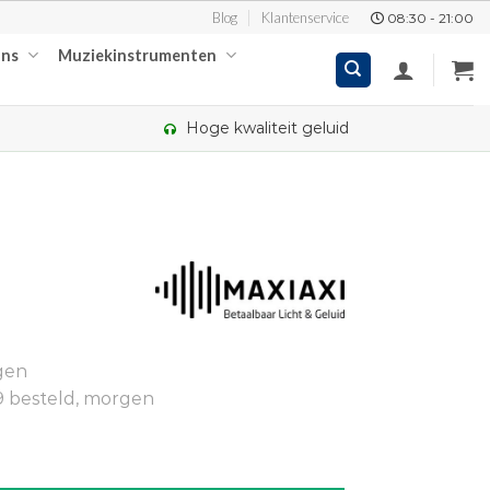
Blog
Klantenservice
08:30 - 21:00
ons
Muziekinstrumenten
Hoge kwaliteit geluid
kelijke
dige
gen
,00.
9 besteld, morgen