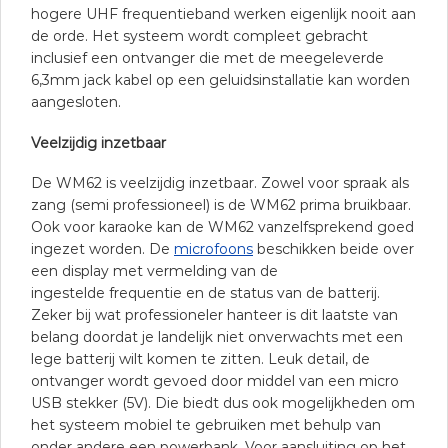
hogere UHF frequentieband werken eigenlijk nooit aan
de orde. Het systeem wordt compleet gebracht
inclusief een ontvanger die met de meegeleverde
6,3mm jack kabel op een geluidsinstallatie kan worden
aangesloten.
Veelzijdig inzetbaar
De WM62 is veelzijdig inzetbaar. Zowel voor spraak als
zang (semi professioneel) is de WM62 prima bruikbaar.
Ook voor karaoke kan de WM62 vanzelfsprekend goed
ingezet worden. De
microfoons
beschikken beide over
een display met vermelding van de
ingestelde frequentie en de status van de batterij.
Zeker bij wat professioneler hanteer is dit laatste van
belang doordat je landelijk niet onverwachts met een
lege batterij wilt komen te zitten. Leuk detail, de
ontvanger wordt gevoed door middel van een micro
USB stekker (5V). Die biedt dus ook mogelijkheden om
het systeem mobiel te gebruiken met behulp van
onder andere een powerbank. Voor aansluiting op het