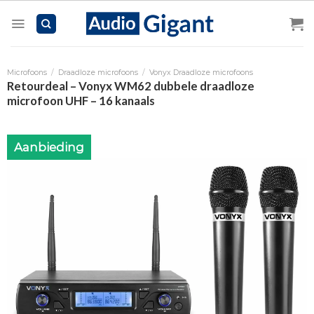
Skip
to
content
Microfoons
/
Draadloze microfoons
/
Vonyx Draadloze microfoons
Retourdeal – Vonyx WM62 dubbele draadloze
microfoon UHF – 16 kanaals
Aanbieding