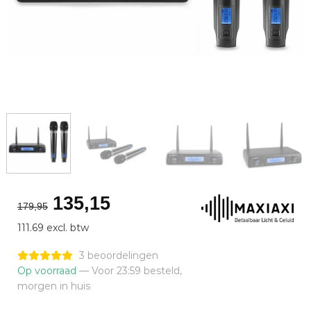
Oorspronkelijke
Huidige
135,15
179,95
prijs
prijs
111.69 excl. btw
was:
is:
€179,95.
€135,15.
3 beoordelingen
Op voorraad
— Voor 23:59 besteld,
morgen in huis